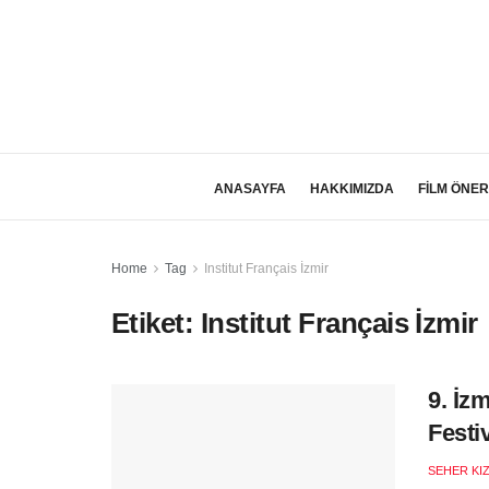
ANASAYFA
HAKKIMIZDA
FİLM ÖNER
Home
Tag
Institut Français İzmir
Etiket:
Institut Français İzmir
9. İz
Festi
SEHER KI