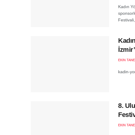
Kadın Yö
sponsorl
Festivali
Kadın
İzmir
EKIN TANE
kadin-yo
8. Ul
Festi
EKIN TANE