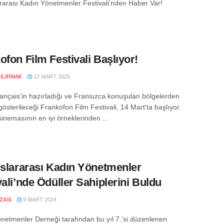
ararası Kadın Yönetmenler Festivali’nden Haber Var!
ofon Film Festivali Başlıyor!
ZILIRMAK
12 MART 2025
français'in hazırladığı ve Fransızca konuşulan bölgelerden
 gösterileceği Frankofon Film Festivali, 14 Mart'ta başlıyor.
inemasının en iyi örneklerinden ...
uslararası Kadın Yönetmenler
vali’nde Ödüller Sahiplerini Buldu
IZASI
9 MART 2024
netmenler Derneği tarafından bu yıl 7.'si düzenlenen