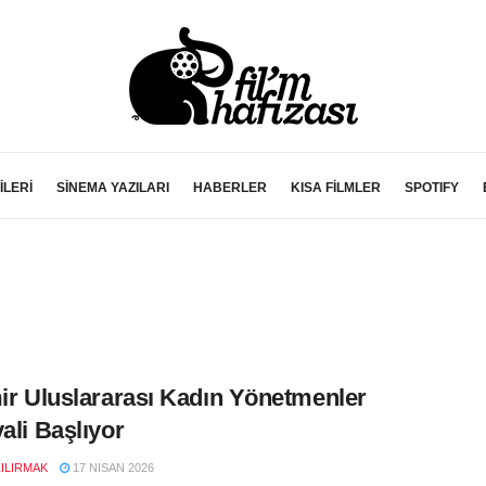
İLERİ
SİNEMA YAZILARI
HABERLER
KISA FİLMLER
SPOTIFY
mir Uluslararası Kadın Yönetmenler
vali Başlıyor
ZILIRMAK
17 NISAN 2026