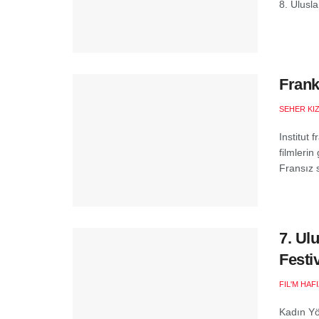
8. Ulusl
Frank
SEHER KI
Institut 
filmlerin
Fransız s
7. Ul
Festi
FIL'M HAF
Kadın Yö