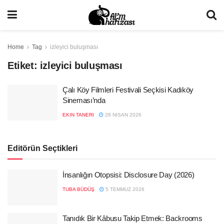
Home
Tag
izleyici buluşması
Etiket:
izleyici buluşması
Çalı Köy Filmleri Festivali Seçkisi Kadıköy
Sineması’nda
EKIN TANERI
28 NISAN 2026
Editörün Seçtikleri
İnsanlığın Otopsisi: Disclosure Day (2026)
TUBA BÜDÜŞ
5 TEMMUZ 2026
Tanıdık Bir Kâbusu Takip Etmek: Backrooms