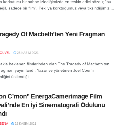
 korkutucu bir sahne izlediğimizde en teskin edici sözdü; “bu
ğil, sadece bir film”. Peki ya korktuğumuz veya tiksindiğimiz ...
ragedy Of Macbeth’ten Yeni Fragman
 GÜVEL
26 KASIM 2021
rakla beklenen filmlerinden olan The Tragedy of Macbeth'ten
 fragman yayımlandı. Yazar ve yönetmen Joel Coen'in
iğini üstlendiği ...
on C’mon’’ EnergaCamerimage Film
vali’nde En İyi Sinematografi Ödülünü
ndı
SENA
22 KASIM 2021