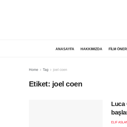
ANASAYFA
HAKKIMIZDA
FİLM ÖNER
Home
Tag
joel coen
Etiket:
joel coen
Luca 
başla
ELIF ASLA