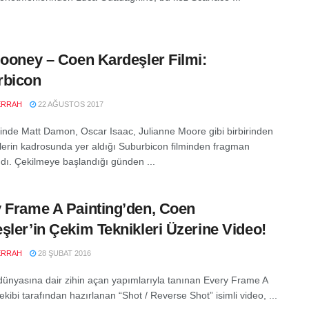
looney – Coen Kardeşler Filmi:
rbicon
ERRAH
22 AĞUSTOS 2017
rinde Matt Damon, Oscar Isaac, Julianne Moore gibi birbirinden
mlerin kadrosunda yer aldığı Suburbicon filminden fragman
dı. Çekilmeye başlandığı günden ...
 Frame A Painting’den, Coen
şler’in Çekim Teknikleri Üzerine Video!
ERRAH
28 ŞUBAT 2016
ünyasına dair zihin açan yapımlarıyla tanınan Every Frame A
ekibi tarafından hazırlanan “Shot / Reverse Shot” isimli video, ...