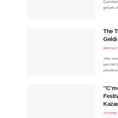
Çocukken
gerçek de
The T
Geldi
İREM NAZ
Yılın me
yeni bir
yönetmenl
‘’C’m
Festi
Kaza
TULUHAN 