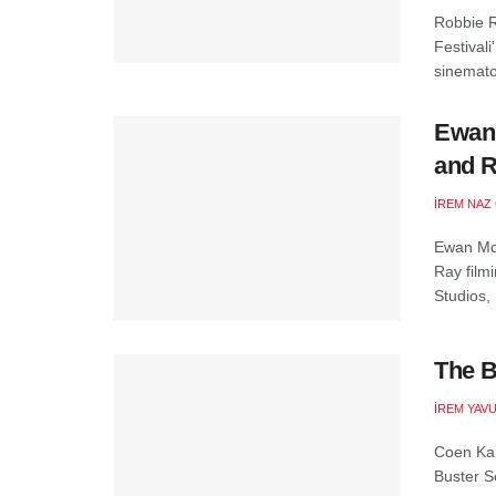
Robbie 
Festival
sinemato
Ewan
and R
İREM NAZ
Ewan Mc
Ray film
Studios,
The B
İREM YAV
Coen Kar
Buster S