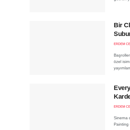
Bir C
Subu
ERDEM C
Başrolle
özel isi
yayımlan
Every
Karde
ERDEM C
Sinema d
Painting 