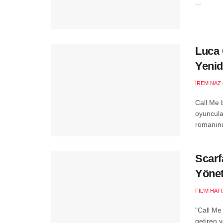
...
Luca 
Yenid
İREM NAZ
Call Me 
oyuncula
romanınd
Scarf
Yöne
FIL'M HAF
"Call Me
getiren 