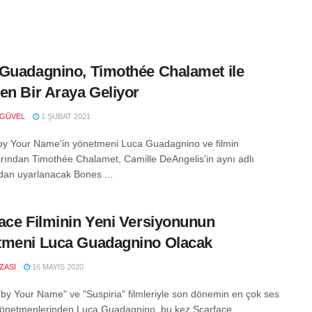
Guadagnino, Timothée Chalamet ile
en Bir Araya Geliyor
 GÜVEL
1 ŞUBAT 2021
by Your Name'in yönetmeni Luca Guadagnino ve filmin
rından Timothée Chalamet, Camille DeAngelis'in aynı adlı
an uyarlanacak Bones ...
ace Filminin Yeni Versiyonunun
tmeni Luca Guadagnino Olacak
IZASI
16 MAYIS 2020
 by Your Name" ve "Suspiria" filmleriyle son dönemin en çok ses
yönetmenlerinden Luca Guadagnino, bu kez Scarface ...