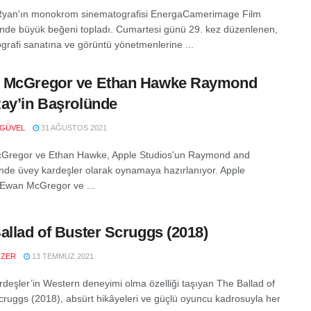
Ryan'ın monokrom sinematografisi EnergaCamerimage Film
i'nde büyük beğeni topladı. Cumartesi günü 29. kez düzenlenen,
grafi sanatına ve görüntü yönetmenlerine ...
 McGregor ve Ethan Hawke Raymond
ay’in Başrolünde
 GÜVEL
31 AĞUSTOS 2021
Gregor ve Ethan Hawke, Apple Studios'un Raymond and
inde üvey kardeşler olarak oynamaya hazırlanıyor. Apple
 Ewan McGregor ve ...
allad of Buster Scruggs (2018)
UZER
13 TEMMUZ 2021
deşler’in Western deneyimi olma özelliği taşıyan The Ballad of
cruggs (2018), absürt hikâyeleri ve güçlü oyuncu kadrosuyla her