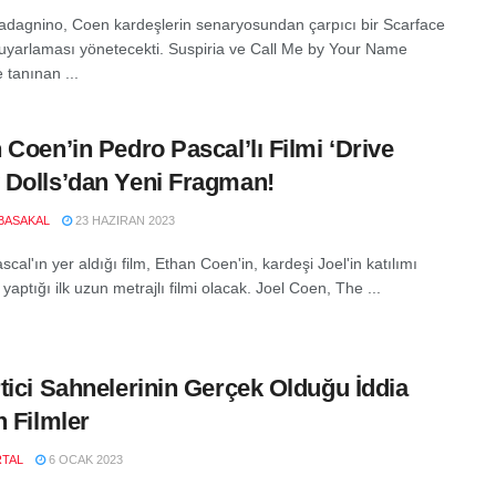
dagnino, Coen kardeşlerin senaryosundan çarpıcı bir Scarface
uyarlaması yönetecekti. Suspiria ve Call Me by Your Name
e tanınan ...
 Coen’in Pedro Pascal’lı Filmi ‘Drive
Dolls’dan Yeni Fragman!
BASAKAL
23 HAZIRAN 2023
cal'ın yer aldığı film, Ethan Coen'in, kardeşi Joel'in katılımı
aptığı ilk uzun metrajlı filmi olacak. Joel Coen, The ...
tici Sahnelerinin Gerçek Olduğu İddia
n Filmler
RTAL
6 OCAK 2023