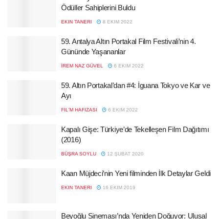
Ödüller Sahiplerini Buldu
EKIN TANERI
8 EKIM 2022
59. Antalya Altın Portakal Film Festivali’nin 4.
Gününde Yaşananlar
İREM NAZ GÜVEL
6 EKIM 2022
59. Altın Portakal’dan #4: İguana Tokyo ve Kar ve
Ayı
FIL'M HAFIZASI
6 EKIM 2022
Kapalı Gişe: Türkiye’de Tekelleşen Film Dağıtımı
(2016)
BÜŞRA SOYLU
12 ŞUBAT 2020
Kaan Müjdeci’nin Yeni filminden İlk Detaylar Geldi
EKIN TANERI
16 EKIM 2019
Beyoğlu Sineması’nda Yeniden Doğuyor: Ulusal