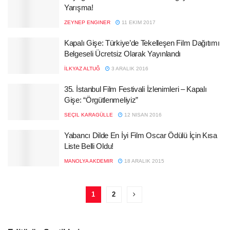
Yarışma!
ZEYNEP ENGINER
11 EKIM 2017
Kapalı Gişe: Türkiye’de Tekelleşen Film Dağıtımı
Belgeseli Ücretsiz Olarak Yayınlandı
İLKYAZ ALTUĞ
3 ARALIK 2016
35. İstanbul Film Festivali İzlenimleri – Kapalı
Gişe: “Örgütlenmeliyiz”
SEÇIL KARAGÜLLE
12 NISAN 2016
Yabancı Dilde En İyi Film Oscar Ödülü İçin Kısa
Liste Belli Oldu!
MANOLYA AKDEMIR
18 ARALIK 2015
1
2