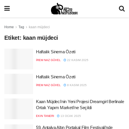
Home
Tag
kaan müjdeci
Etiket:
kaan müjdeci
Haftalık Sinema Özeti
İREM NAZ GÜVEL
22 KASIM 2025
Haftalık Sinema Özeti
İREM NAZ GÜVEL
8 KASIM 2025
Kaan Müjdeci’nin Yeni Projesi Dreamgirl Berlinale
Ortak Yapım Marketi’ne Seçildi
EKIN TANERI
13 OCAK 2025
59. Antalya Altın Portakal Film Festivali’nde