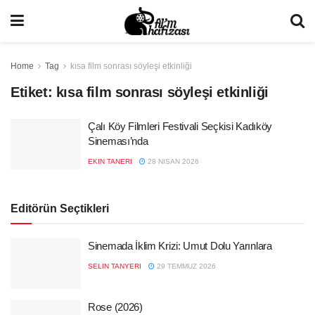
Home
Tag
kısa film sonrası söyleşi etkinliği
Etiket:
kısa film sonrası söyleşi etkinliği
Çalı Köy Filmleri Festivali Seçkisi Kadıköy
Sineması’nda
EKIN TANERI
28 NISAN 2026
Editörün Seçtikleri
Sinemada İklim Krizi: Umut Dolu Yarınlara
SELIN TANYERI
29 TEMMUZ 2026
Rose (2026)