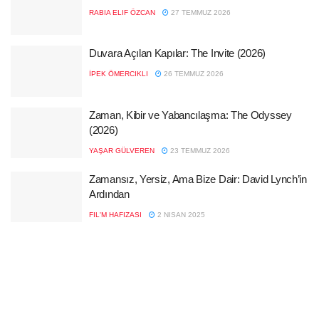
RABIA ELIF ÖZCAN
27 TEMMUZ 2026
Duvara Açılan Kapılar: The Invite (2026)
İPEK ÖMERCIKLI
26 TEMMUZ 2026
Zaman, Kibir ve Yabancılaşma: The Odyssey
(2026)
YAŞAR GÜLVEREN
23 TEMMUZ 2026
Zamansız, Yersiz, Ama Bize Dair: David Lynch’in
Ardından
FIL'M HAFIZASI
2 NISAN 2025