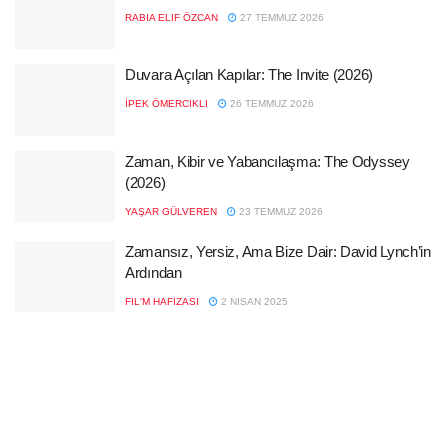
RABIA ELIF ÖZCAN
27 TEMMUZ 2026
Duvara Açılan Kapılar: The Invite (2026)
İPEK ÖMERCIKLI
26 TEMMUZ 2026
Zaman, Kibir ve Yabancılaşma: The Odyssey
(2026)
YAŞAR GÜLVEREN
23 TEMMUZ 2026
Zamansız, Yersiz, Ama Bize Dair: David Lynch’in
Ardından
FIL'M HAFIZASI
2 NISAN 2025