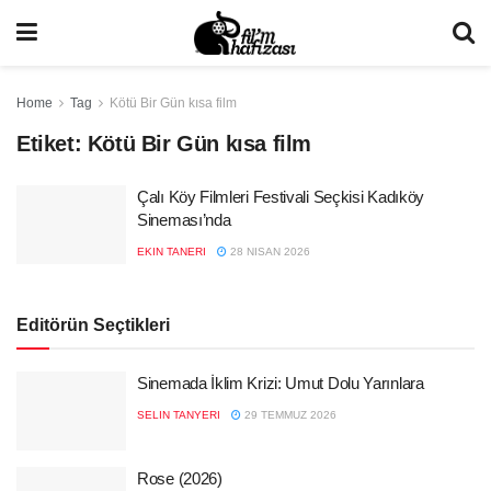
Home
Tag
Kötü Bir Gün kısa film
Etiket:
Kötü Bir Gün kısa film
Çalı Köy Filmleri Festivali Seçkisi Kadıköy
Sineması’nda
EKIN TANERI
28 NISAN 2026
Editörün Seçtikleri
Sinemada İklim Krizi: Umut Dolu Yarınlara
SELIN TANYERI
29 TEMMUZ 2026
Rose (2026)