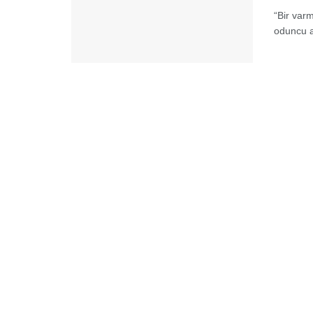
“Bir var
oduncu a