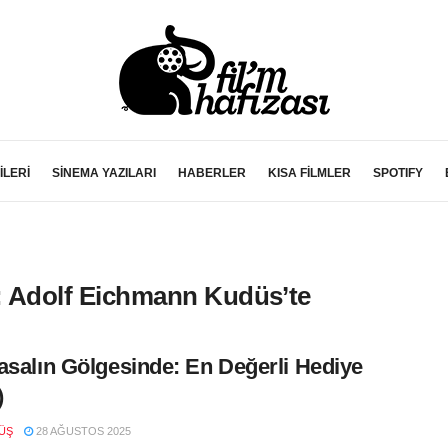
İLERİ
SİNEMA YAZILARI
HABERLER
KISA FİLMLER
SPOTIFY
: Adolf Eichmann Kudüs’te
asalın Gölgesinde: En Değerli Hediye
)
ÜŞ
28 AĞUSTOS 2025