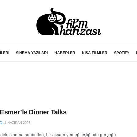
İLERİ
SİNEMA YAZILARI
HABERLER
KISA FİLMLER
SPOTIFY
 Esmer’le Dinner Talks
11 HAZIRAN 2026
zdeki sinema sohbetleri, bir akşam yemeği eşliğinde gerçeğe