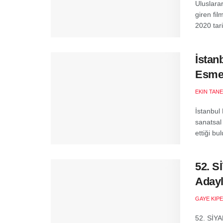
Uluslarar
giren fil
2020 tar
İstan
Esmer
EKIN TANE
İstanbul
sanatsal
ettiği bu
52. S
Adayl
GAYE KIP
52. SİYA