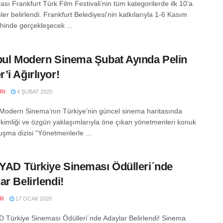
ası Frankfurt Türk Film Festivali’nin tüm kategorilerde ilk 10’a
mler belirlendi. Frankfurt Belediyesi'nin katkılarıyla 1-6 Kasım
ihinde gerçekleşecek ...
bul Modern Sinema Şubat Ayında Pelin
’i Ağırlıyor!
RI
4 ŞUBAT 2020
 Modern Sinema’nın Türkiye’nin güncel sinema haritasında
 kimliği ve özgün yaklaşımlarıyla öne çıkan yönetmenleri konuk
luşma dizisi “Yönetmenlerle ...
İYAD Türkiye Sineması Ödülleri´nde
ar Belirlendi!
ER
17 OCAK 2020
D Türkiye Sineması Ödülleri´nde Adaylar Belirlendi! Sinema