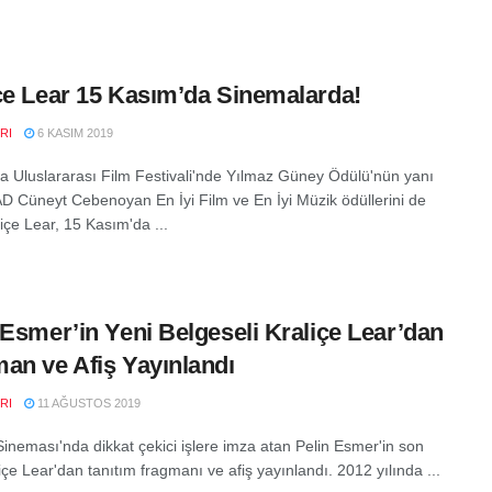
çe Lear 15 Kasım’da Sinemalarda!
RI
6 KASIM 2019
a Uluslararası Film Festivali'nde Yılmaz Güney Ödülü'nün yanı
AD Cüneyt Cebenoyan En İyi Film ve En İyi Müzik ödüllerini de
içe Lear, 15 Kasım'da ...
 Esmer’in Yeni Belgeseli Kraliçe Lear’dan
an ve Afiş Yayınlandı
RI
11 AĞUSTOS 2019
Sineması'nda dikkat çekici işlere imza atan Pelin Esmer'in son
liçe Lear'dan tanıtım fragmanı ve afiş yayınlandı. 2012 yılında ...