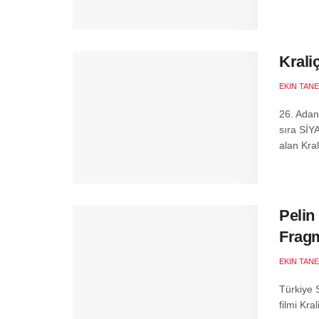
Krali
EKIN TANE
26. Adan
sıra SİY
alan Kral
Pelin
Fragm
EKIN TANE
Türkiye 
filmi Kra