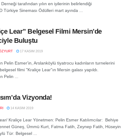
 Derneği tarafından yılın en iyilerinin belirlendiği
D Türkiye Sineması Ödülleri mart ayında ...
içe Lear” Belgesel Filmi Mersin’de
iciyle Buluştu
ÖZYURT
17 KASIM 2019
 Pelin Esmer'in, Arslanköylü tiyatrocu kadınların turnelerini
ı belgesel filmi "Kraliçe Lear"ın Mersin galası yapıldı.
 Pelin ...
sım’da Vizyonda!
RI
14 KASIM 2019
ar/ Kraliçe Lear Yönetmen: Pelin Esmer Katılımcılar: Behiye
ennet Güneş, Ümmü Kurt, Fatma Fatih, Zeynep Fatih, Hüseyin
lü Tür: Belgesel ...