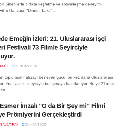
r! Sinefillerle birlikte keşfetme ve sosyalleşme deneyimi
il’m Hafızası, “Dinner Talks” ...
de Emeğin İzleri: 21. Uluslararası İşçi
ri Festivali 73 Filmle Seyirciyle
uyor.
OKSÖZ
27 NISAN 2026
n toplumsal hafızayı besleyen gücü, bir kez daha Uluslararası
leri Festivali ile izleyiciyle buluşmaya hazırlanıyor. Bu yıl 21’incisi
en ...
 Esmer İmzalı “O da Bir Şey mi” Filmi
ye Prömiyerini Gerçekleştirdi
EN ALBAYRAK
21 NISAN 2025