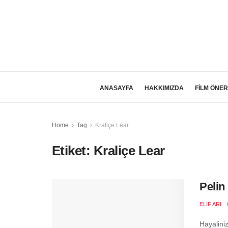
ANASAYFA
HAKKIMIZDA
FİLM ÖNER
Home
Tag
Kraliçe Lear
Etiket:
Kraliçe Lear
Pelin
ELIF ARI
Hayalini