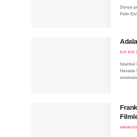
Dünya pr
Pelin Esm
Adala
ELIF EGE 
İstanbul
Havada Si
sinemase
Frank
Filml
HAVVA GÜ