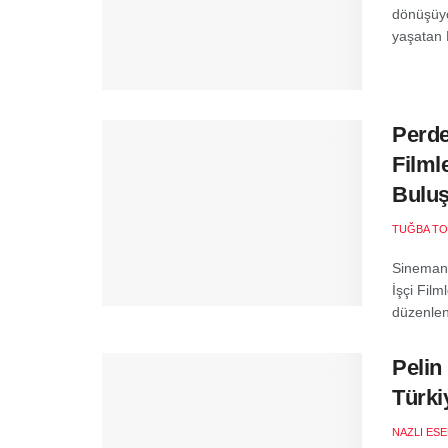
dönüşüyo
yaşatan F
Perde
Filmle
Buluş
TUĞBA T
Sinemanı
İşçi Film
düzenlen
Pelin
Türki
NAZLI ES