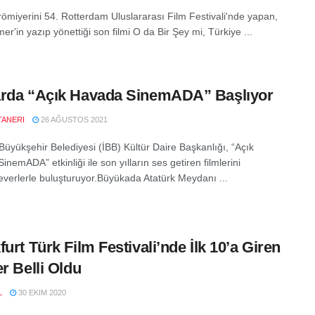
ömiyerini 54. Rotterdam Uluslararası Film Festivali'nde yapan,
er'in yazıp yönettiği son filmi O da Bir Şey mi, Türkiye ...
rda “Açık Havada SinemADA” Başlıyor
TANERI
26 AĞUSTOS 2021
 Büyükşehir Belediyesi (İBB) Kültür Daire Başkanlığı, “Açık
nemADA” etkinliği ile son yılların ses getiren filmlerini
verlerle buluşturuyor.Büyükada Atatürk Meydanı ...
furt Türk Film Festivali’nde İlk 10’a Giren
er Belli Oldu
L
30 EKIM 2020