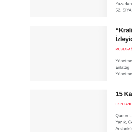
Yazarları
52. SİYA
“Kral
İzley
MUSTAFA 
Yönetmen
anlattığ
Yönetmen
15 Ka
EKIN TANE
Queen Le
Yanık, C
Arslanköy