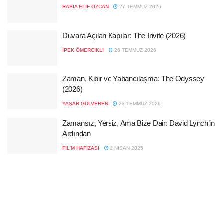
RABIA ELIF ÖZCAN
27 TEMMUZ 2026
Duvara Açılan Kapılar: The Invite (2026)
İPEK ÖMERCIKLI
26 TEMMUZ 2026
Zaman, Kibir ve Yabancılaşma: The Odyssey
(2026)
YAŞAR GÜLVEREN
23 TEMMUZ 2026
Zamansız, Yersiz, Ama Bize Dair: David Lynch’in
Ardından
FIL'M HAFIZASI
2 NISAN 2025