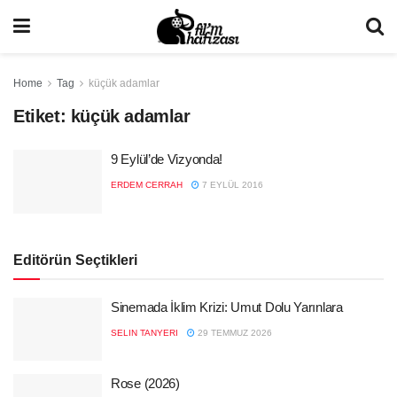
Home
Tag
küçük adamlar
Etiket:
küçük adamlar
9 Eylül’de Vizyonda!
ERDEM CERRAH
7 EYLÜL 2016
Editörün Seçtikleri
Sinemada İklim Krizi: Umut Dolu Yarınlara
SELIN TANYERI
29 TEMMUZ 2026
Rose (2026)