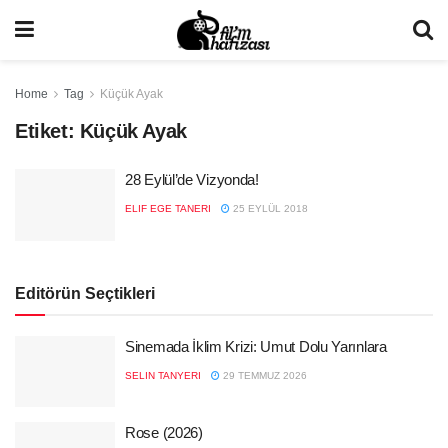
Home
Tag
Küçük Ayak
Etiket:
Küçük Ayak
28 Eylül’de Vizyonda!
ELIF EGE TANERI
25 EYLÜL 2018
Editörün Seçtikleri
Sinemada İklim Krizi: Umut Dolu Yarınlara
SELIN TANYERI
29 TEMMUZ 2026
Rose (2026)