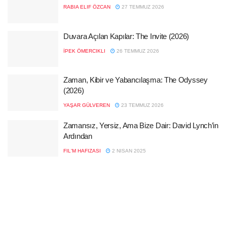
RABIA ELIF ÖZCAN
27 TEMMUZ 2026
Duvara Açılan Kapılar: The Invite (2026)
İPEK ÖMERCIKLI
26 TEMMUZ 2026
Zaman, Kibir ve Yabancılaşma: The Odyssey
(2026)
YAŞAR GÜLVEREN
23 TEMMUZ 2026
Zamansız, Yersiz, Ama Bize Dair: David Lynch’in
Ardından
FIL'M HAFIZASI
2 NISAN 2025