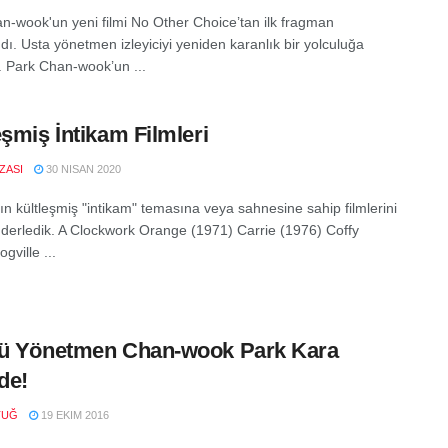
n-wook'un yeni filmi No Other Choice’tan ilk fragman
dı. Usta yönetmen izleyiciyi yeniden karanlık bir yolculuğa
r. Park Chan‑wook’un ...
eşmiş İntikam Filmleri
IZASI
30 NISAN 2020
n kültleşmiş "intikam" temasına veya sahnesine sahip filmlerini
in derledik. A Clockwork Orange (1971) Carrie (1976) Coffy
gville ...
lü Yönetmen Chan-wook Park Kara
’de!
TUĞ
19 EKIM 2016