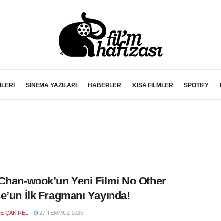
İLERİ
SİNEMA YAZILARI
HABERLER
KISA FİLMLER
SPOTIFY
Chan-wook’un Yeni Filmi No Other
e’un İlk Fragmanı Yayında!
E ÇAKIREL
27 TEMMUZ 2025