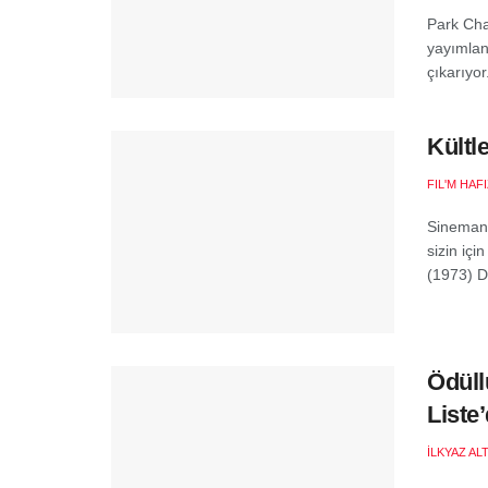
Park Cha
yayımlan
çıkarıyo
Kültl
FIL'M HAF
Sinemanı
sizin iç
(1973) Do
Ödül
Liste
İLKYAZ AL