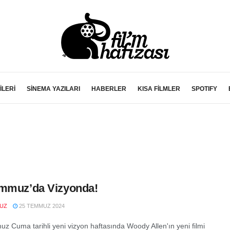
İLERİ
SİNEMA YAZILARI
HABERLER
KISA FİLMLER
SPOTIFY
mmuz’da Vizyonda!
VUZ
25 TEMMUZ 2024
z Cuma tarihli yeni vizyon haftasında Woody Allen'ın yeni filmi