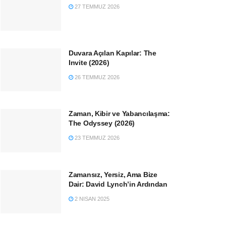
27 TEMMUZ 2026
Duvara Açılan Kapılar: The
Invite (2026)
26 TEMMUZ 2026
Zaman, Kibir ve Yabancılaşma:
The Odyssey (2026)
23 TEMMUZ 2026
Zamansız, Yersiz, Ama Bize
Dair: David Lynch’in Ardından
2 NISAN 2025