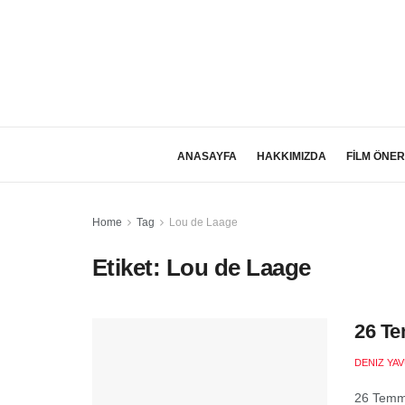
ANASAYFA
HAKKIMIZDA
FİLM ÖNER
Home
Tag
Lou de Laage
Etiket:
Lou de Laage
26 Te
DENIZ YA
26 Temmu