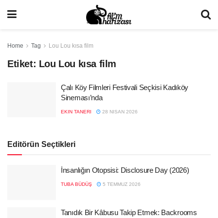
Home
Tag
Lou Lou kısa film
Etiket:
Lou Lou kısa film
Çalı Köy Filmleri Festivali Seçkisi Kadıköy
Sineması’nda
EKIN TANERI
28 NISAN 2026
Editörün Seçtikleri
İnsanlığın Otopsisi: Disclosure Day (2026)
TUBA BÜDÜŞ
5 TEMMUZ 2026
Tanıdık Bir Kâbusu Takip Etmek: Backrooms