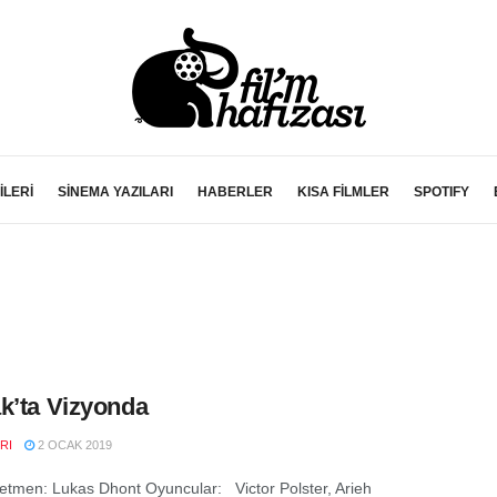
İLERİ
SİNEMA YAZILARI
HABERLER
KISA FİLMLER
SPOTIFY
k’ta Vizyonda
RI
2 OCAK 2019
etmen: Lukas Dhont Oyuncular: Victor Polster, Arieh