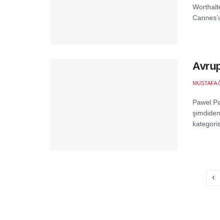
Worthalt
Cannes’ın
Avrup
MUSTAFA 
Pawel Paw
şimdiden
kategoris