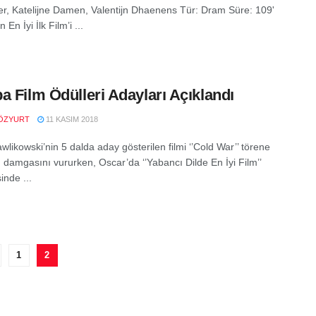
er, Katelijne Damen, Valentijn Dhaenens Tür: Dram Süre: 109'
 En İyi İlk Film’i ...
a Film Ödülleri Adayları Açıklandı
ÖZYURT
11 KASIM 2018
likowski’nin 5 dalda aday gösterilen filmi ‘’Cold War’’ törene
 damgasını vururken, Oscar’da ‘’Yabancı Dilde En İyi Film’’
inde ...
1
2