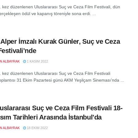
2. kez düzenlenen Uluslararası Suç ve Ceza Film Festivali, dün
rçekleşen ödül ve kapanış töreniyle sona erdi. ...
Alper İmzalı Kurak Günler, Suç ve Ceza
Festivali’nde
EN ALBAYRAK
1 KASIM 2022
2. kez düzenlenen Uluslararası Suç ve Ceza Film Festivali
toplantısı 31 Ekim Pazartesi günü AKM Yeşilçam Sineması'nda ...
luslararası Suç ve Ceza Film Festivali 18-
sım Tarihleri Arasında İstanbul’da
EN ALBAYRAK
18 EKIM 2022