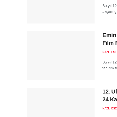
Bu yıl 1
akşam ge
Emin 
Film 
NAZLI ES
Bu yıl 1
tanıtım 
12. U
24 Ka
NAZLI ES