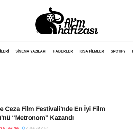
İLERİ
SİNEMA YAZILARI
HABERLER
KISA FİLMLER
SPOTIFY
e Ceza Film Festivali’nde En İyi Film
ü’nü “Metronom” Kazandı
EN ALBAYRAK
25 KASIM 2022