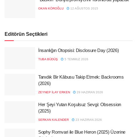
OKAN KÖROĞLU
12 AĞUSTOS 2015
Editörün Seçtikleri
İnsanlığın Otopsisi: Disclosure Day (2026)
TUBA BÜDÜŞ
5 TEMMUZ 2026
Tanıdık Bir Kâbusu Takip Etmek: Backrooms
(2026)
ZEYNEP İLAY ERKEN
29 HAZIRAN 2026
Her Şeyi Yutan Koşulsuz Sevgi: Obsession
(2025)
SERKAN KALENDER
23 HAZIRAN 2026
Sophy Romvari ile Blue Heron (2025) Üzerine