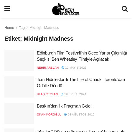
Home
Tag
Midnight Madness
Etiket:
Midnight Madness
Edinburgh Film Festivali’nin Gece Yarısı Çılgınlığı
Seçkisi Ben Wheatley Filmiyle Açılacak
NEHIR ARSLAN
12 MAYIS 2025
Tom Hiddleston’lı The Life of Chuck, Toronto’dan
Ödülle Döndü
ULAŞ CEYLAN
19 EYLÜL 2024
Baskın’dan İlk Fragman Geldi!
OKAN KÖROĞLU
28 AĞUSTOS 2015
“Baskın” Dünya prömiyerini Toronto’da yapacak