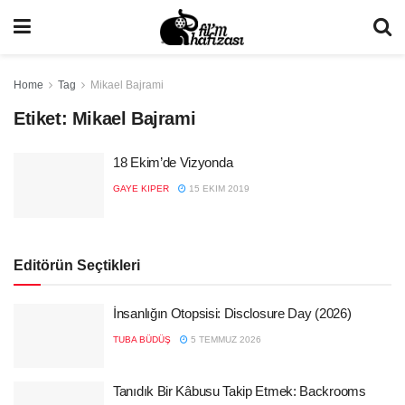
Home
Tag
Mikael Bajrami
Etiket:
Mikael Bajrami
18 Ekim’de Vizyonda
GAYE KIPER
15 EKIM 2019
Editörün Seçtikleri
İnsanlığın Otopsisi: Disclosure Day (2026)
TUBA BÜDÜŞ
5 TEMMUZ 2026
Tanıdık Bir Kâbusu Takip Etmek: Backrooms