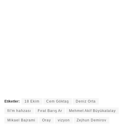
Etiketler:
18 Ekim
Cem Göktaş
Deniz Orta
fil'm hafızası
Fırat Barış Ar
Mehmet Akif Büyükatalay
Mikael Bajrami
Oray
vizyon
Zejhun Demirov