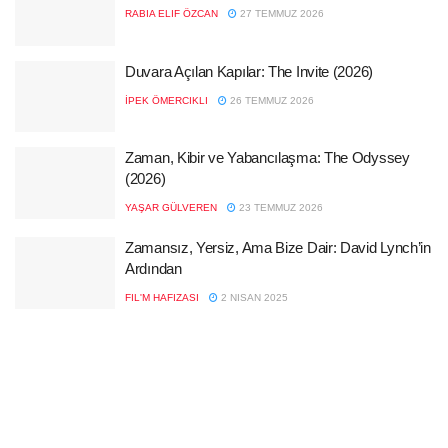
RABIA ELIF ÖZCAN
27 TEMMUZ 2026
Duvara Açılan Kapılar: The Invite (2026)
İPEK ÖMERCIKLI
26 TEMMUZ 2026
Zaman, Kibir ve Yabancılaşma: The Odyssey
(2026)
YAŞAR GÜLVEREN
23 TEMMUZ 2026
Zamansız, Yersiz, Ama Bize Dair: David Lynch’in
Ardından
FIL'M HAFIZASI
2 NISAN 2025