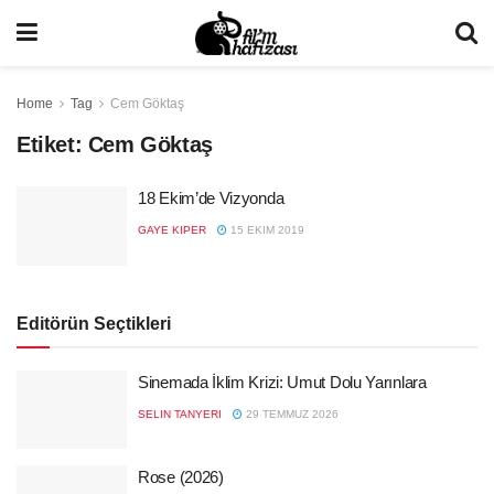
Home
Tag
Cem Göktaş
Etiket:
Cem Göktaş
18 Ekim’de Vizyonda
GAYE KIPER
15 EKIM 2019
Editörün Seçtikleri
Sinemada İklim Krizi: Umut Dolu Yarınlara
SELIN TANYERI
29 TEMMUZ 2026
Rose (2026)