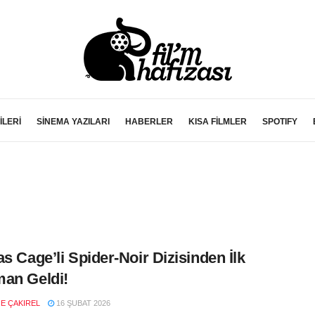
İLERİ
SİNEMA YAZILARI
HABERLER
KISA FİLMLER
SPOTIFY
as Cage’li Spider-Noir Dizisinden İlk
an Geldi!
E ÇAKIREL
16 ŞUBAT 2026