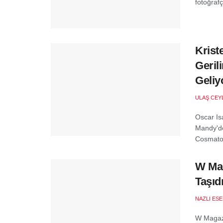
fotoğrafçı
Krist
Geril
Geliy
ULAŞ CEY
Oscar Is
Mandy'de
Cosmatos'
W Mag
Taşıd
NAZLI ES
W Magazi