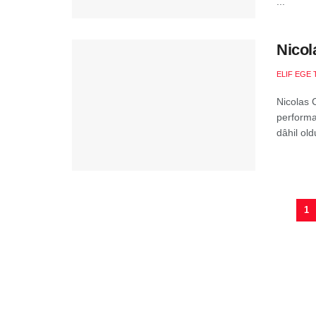
...
Nicol
ELIF EGE 
Nicolas 
performa
dâhil old
1