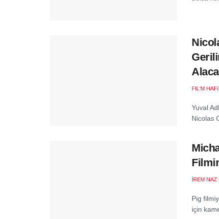
Nicol
Geril
Alac
FIL'M HAF
Yuval Ad
Nicolas C
Micha
Filmi
İREM NAZ
Pig filmi
için kam