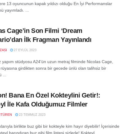
ere 13 oyuncunun kapak yıldızı olduğu En İyi Performanslar
ü yayımladı. ...
as Cage’in Son Filmi ‘Dream
rio’dan İlk Fragman Yayınlandı
IZASI
27 EYLÜL 2023
 yapım stüdyosu A24'ün uzun metraj ﬁlminde Nicolas Cage,
rüyasına girdikten sonra bir gecede ünlü olan talihsiz bir
 ...
n! Bana En Özel Kokteylini Getir!:
yl İle Kafa Olduğumuz Filmler
RTÜREN
23 TEMMUZ 2023
larıyla birlikte buz gibi bir kokteyle kim hayır diyebilir! İçerisinde
teyl barındıran buz gibi film listesi sizlerle! Kokteyl ...