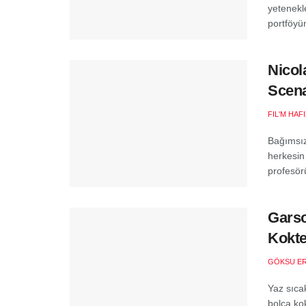
yetenekl
portföyün
Nicol
Scena
FIL'M HAF
Bağımsız
herkesin 
profesörü
Garso
Kokte
GÖKSU E
Yaz sıcak
bolca kok