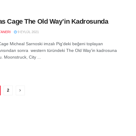
as Cage The Old Way’in Kadrosunda
TANERI
9 EYLÜL 2021
Cage Micheal Sarnoski imzalı Pig'deki beğeni toplayan
nsından sonra western türündeki The Old Way'in kadrosuna
u. Moonstruck, City ...
2