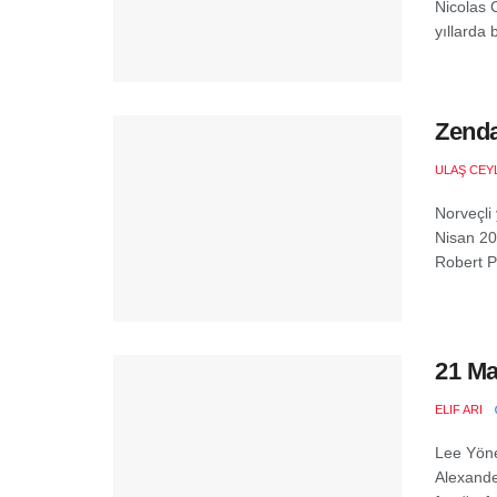
Nicolas 
yıllarda 
Zenda
ULAŞ CEY
Norveçli
Nisan 20
Robert Pa
21 Ma
ELIF ARI
Lee Yöne
Alexande