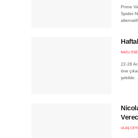
Prime Vi
Spider-No
alternati
Hafta
NAZLI ES
22-28 Ar
öne çıkan
şekilde: .
Nicol
Vere
ULAŞ CEY