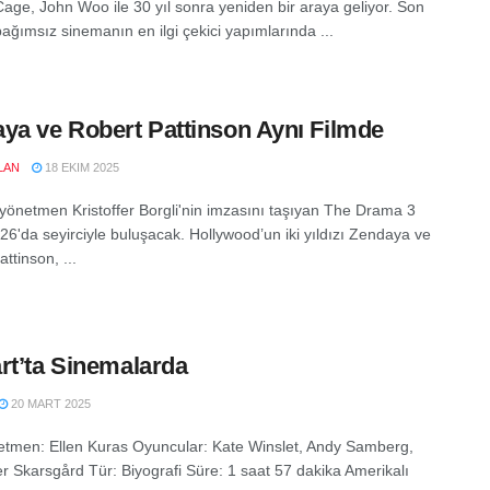
Cage, John Woo ile 30 yıl sonra yeniden bir araya geliyor. Son
bağımsız sinemanın en ilgi çekici yapımlarında ...
ya ve Robert Pattinson Aynı Filmde
LAN
18 EKIM 2025
 yönetmen Kristoffer Borgli'nin imzasını taşıyan The Drama 3
26'da seyirciyle buluşacak. Hollywood’un iki yıldızı Zendaya ve
ttinson, ...
rt’ta Sinemalarda
20 MART 2025
tmen: Ellen Kuras Oyuncular: Kate Winslet, Andy Samberg,
r Skarsgård Tür: Biyografi Süre: 1 saat 57 dakika Amerikalı