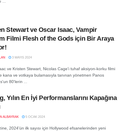
 ...
en Stewart ve Oscar Isaac, Vampir
im Filmi Flesh of the Gods için Bir Araya
or!
LAN
3 MAYIS 2024
aac ve Kristen Stewart, Nicolas Cage'i tuhaf aksiyon-korku filmi
 kana ve votkaya bulamasıyla tanınan yönetmen Panos
un 80'lerin ...
, Yılın En İyi Performanslarını Kapağına
ı
EN ALBAYRAK
5 OCAK 2024
ne, 2024'ün ilk sayısı için Hollywood efsanelerinden yeni