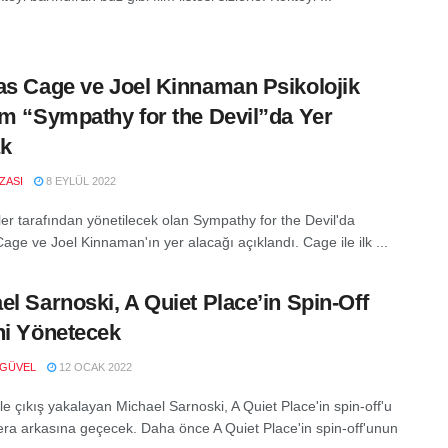
as Cage ve Joel Kinnaman Psikolojik
im “Sympathy for the Devil”da Yer
ak
IZASI
8 EYLÜL 2022
ler tarafından yönetilecek olan Sympathy for the Devil'da
age ve Joel Kinnaman'ın yer alacağı açıklandı. Cage ile ilk ...
el Sarnoski, A Quiet Place’in Spin-Off
ni Yönetecek
 GÜVEL
12 OCAK 2022
yle çıkış yakalayan Michael Sarnoski, A Quiet Place'in spin-off'u
era arkasına geçecek. Daha önce A Quiet Place'in spin-off'unun