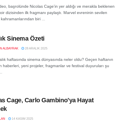
deo, başrolünde Nicolas Cage’in yer aldığı ve merakla beklenen
ir dizisinden ilk fragmanı paylaştı. Marvel evreninin sevilen
f kahramanlarından biri ...
lık Sinema Özeti
EN ALBAYRAK
28 ARALIK 2025
alık haftasında sinema dünyasında neler oldu? Geçen haftanın
 haberleri, yeni projeler, fragmanlar ve festival duyuruları şu
..
as Cage, Carlo Gambino’ya Hayat
cek
LAN
14 KASIM 2025