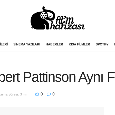
İLERİ
SİNEMA YAZILARI
HABERLER
KISA FİLMLER
SPOTIFY
ert Pattinson Aynı 
0
0
uma Süresi: 3 min