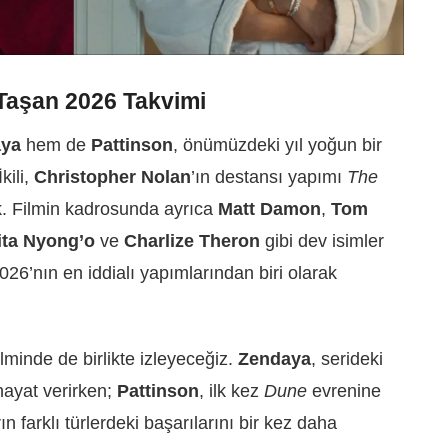
Taşan 2026 Takvimi
aya
hem de
Pattinson
, önümüzdeki yıl yoğun bir
kili,
Christopher Nolan
’ın destansı yapımı
The
cak. Filmin kadrosunda ayrıca
Matt Damon
,
Tom
ita Nyong’o
ve
Charlize Theron
gibi dev isimler
2026’nın en iddialı yapımlarından biri olarak
ilminde de birlikte izleyeceğiz.
Zendaya
, serideki
hayat verirken;
Pattinson
, ilk kez
Dune
evrenine
rın farklı türlerdeki başarılarını bir kez daha