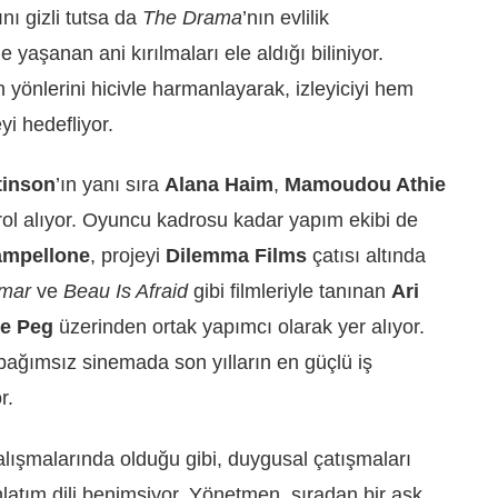
nı gizli tutsa da
The Drama
’nın evlilik
nde yaşanan ani kırılmaları ele aldığı biliniyor.
 yönlerini hicivle harmanlayarak, izleyiciyi hem
 hedefliyor.
tinson
’ın yanı sıra
Alana Haim
,
Mamoudou Athie
 rol alıyor. Oyuncu kadrosu kadar yapım ekibi de
ampellone
, projeyi
Dilemma Films
çatısı altında
mar
ve
Beau Is Afraid
gibi filmleriyle tanınan
Ari
e Peg
üzerinden ortak yapımcı olarak yer alıyor.
 bağımsız sinemada son yılların en güçlü iş
r.
alışmalarında olduğu gibi, duygusal çatışmaları
nlatım dili benimsiyor. Yönetmen, sıradan bir aşk