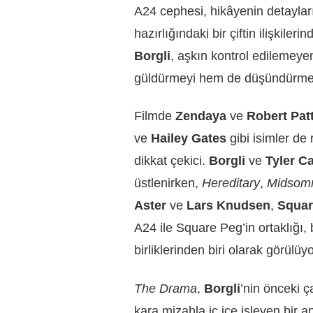
A24 cephesi, hikâyenin detayları
hazırlığındaki bir çiftin ilişkileri
Borgli
, aşkın kontrol edilemeyen
güldürmeyi hem de düşündürmeyi
Filmde
Zendaya
ve
Robert Pat
ve
Hailey Gates
gibi isimler de
dikkat çekici.
Borgli
ve
Tyler C
üstlenirken,
Hereditary
,
Midsom
Aster
ve
Lars Knudsen
,
Squar
A24 ile Square Peg’in ortaklığı,
birliklerinden biri olarak görülüyo
The Drama
,
Borgli
’nin önceki ç
kara mizahla iç içe işleyen bir a