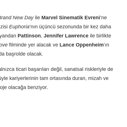
Brand New Day
ile
Marvel Sinematik Evreni
’ne
zisi
Euphoria
’nın üçüncü sezonunda bir kez daha
e yandan
Pattinson
,
Jennifer Lawrence
ile birlikte
ove
filminde yer alacak ve
Lance Oppenheim
’ın
da başrolde olacak.
nızca ticari başarıları değil, sanatsal riskleriyle de
üyle kariyerlerinin tam ortasında duran, mizah ve
proje olacağa benziyor.