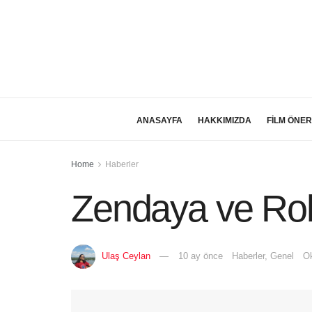
ANASAYFA
HAKKIMIZDA
FİLM ÖNER
Home
Haberler
Zendaya ve Rob
Ulaş Ceylan
10 ay önce
Haberler
,
Genel
Ok