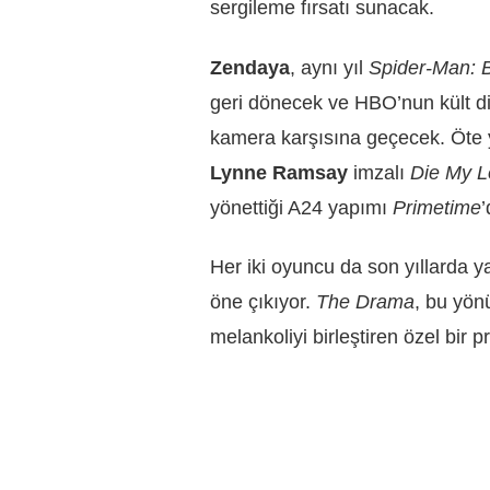
sergileme fırsatı sunacak.
Zendaya
, aynı yıl
Spider-Man: 
geri dönecek ve HBO’nun kült di
kamera karşısına geçecek. Öt
Lynne Ramsay
imzalı
Die My L
yönettiği A24 yapımı
Primetime
’
Her iki oyuncu da son yıllarda yal
öne çıkıyor.
The Drama
, bu yön
melankoliyi birleştiren özel bir 