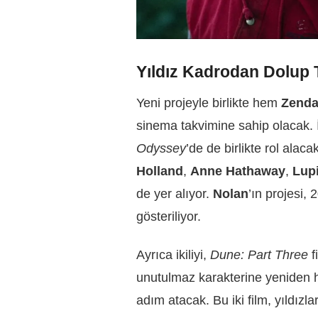
Yıldız Kadrodan Dolup 
Yeni projeyle birlikte hem
Zend
sinema takvimine sahip olacak. İ
Odyssey
’de de birlikte rol ala
Holland
,
Anne Hathaway
,
Lup
de yer alıyor.
Nolan
’ın projesi, 
gösteriliyor.
Ayrıca ikiliyi,
Dune: Part Three
f
unutulmaz karakterine yeniden 
adım atacak. Bu iki film, yıldızla