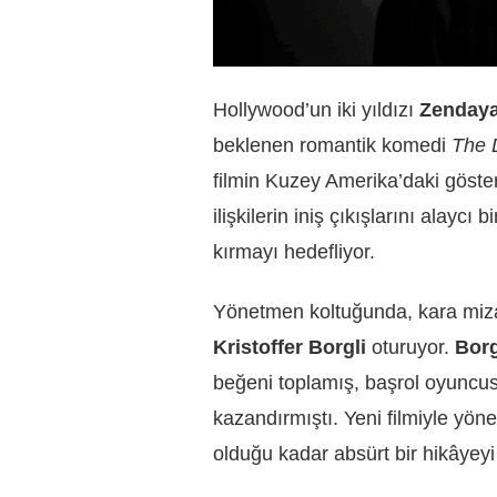
Hollywood’un iki yıldızı
Zenday
beklenen romantik komedi
The 
filmin Kuzey Amerika’daki göste
ilişkilerin iniş çıkışlarını alaycı
kırmayı hedefliyor.
Yönetmen koltuğunda, kara miz
Kristoffer Borgli
oturuyor.
Borg
beğeni toplamış, başrol oyuncu
kazandırmıştı. Yeni filmiyle yö
olduğu kadar absürt bir hikâyey