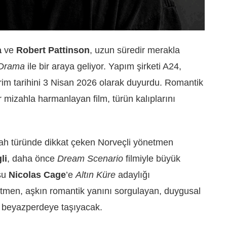
a
ve
Robert Pattinson
, uzun süredir merakla
Drama
ile bir araya geliyor. Yapım şirketi A24,
rim tarihini 3 Nisan 2026 olarak duyurdu. Romantik
 bir mizahla harmanlayan film, türün kalıplarını
ah türünde dikkat çeken Norveçli yönetmen
li
, daha önce
Dream Scenario
filmiyle büyük
su
Nicolas Cage
’e
Altın Küre
adaylığı
netmen, aşkın romantik yanını sorgulayan, duygusal
i beyazperdeye taşıyacak.