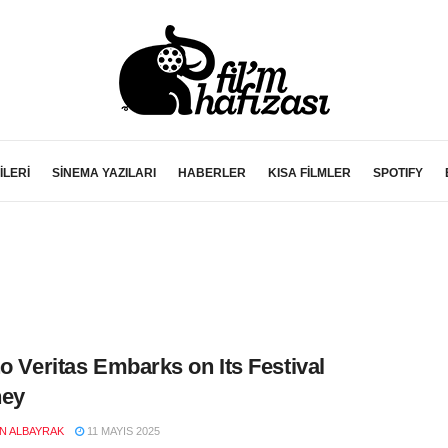
İLERİ
SİNEMA YAZILARI
HABERLER
KISA FİLMLER
SPOTIFY
no Veritas Embarks on Its Festival
ney
EN ALBAYRAK
11 MAYIS 2025