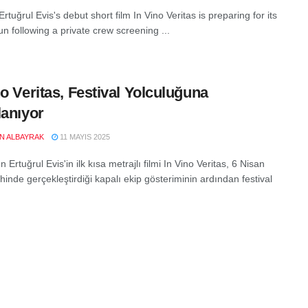
Ertuğrul Evis's debut short film In Vino Veritas is preparing for its
run following a private crew screening ...
no Veritas, Festival Yolculuğuna
lanıyor
EN ALBAYRAK
11 MAYIS 2025
Ertuğrul Evis'in ilk kısa metrajlı filmi In Vino Veritas, 6 Nisan
hinde gerçekleştirdiği kapalı ekip gösteriminin ardından festival