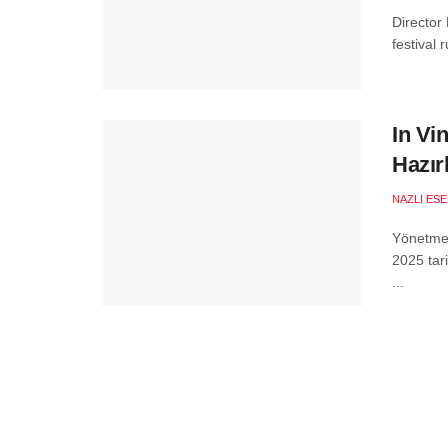
Director 
festival 
In Vi
Hazır
NAZLI ES
Yönetmen 
2025 tari
...