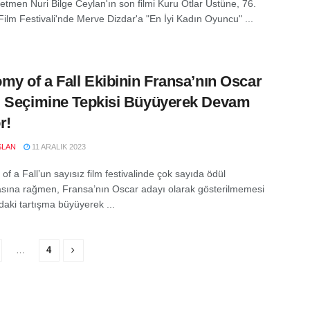
etmen Nuri Bilge Ceylan'ın son filmi Kuru Otlar Üstüne, 76.
ilm Festivali'nde Merve Dizdar'a "En İyi Kadın Oyuncu" ...
my of a Fall Ekibinin Fransa’nın Oscar
 Seçimine Tepkisi Büyüyerek Devam
r!
SLAN
11 ARALIK 2023
f a Fall’un sayısız film festivalinde çok sayıda ödül
ına rağmen, Fransa’nın Oscar adayı olarak gösterilmemesi
aki tartışma büyüyerek ...
…
4