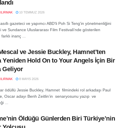
landı
ZILIRMAK
10 TEMMUZ 2026
asıllı gazeteci ve yapımcı ABD'li Poh Si Teng'in yönetmenliğini
ği ve Sundance Uluslararası Film Festivali'nde gösterilen
 farklı inanç ...
Mescal ve Jessie Buckley, Hamnet’ten
 Yeniden Hold On to Your Angels İçin Bir
 Geliyor
ZILIRMAK
8 MAYIS 2026
ar ödüllü Jessie Buckley, Hamnet filmindeki rol arkadaşı Paul
le, Oscar adayı Benh Zeitlin’in senaryosunu yazıp ve
i ...
’nin Öldüğü Günlerden Biri Türkiye’nin
 Yolcusu