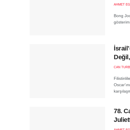
AHMET EG
Bong Joo
gösterimi
İsrai
Değil
CAN TURB
Filistinl
Oscar'ın
karşılaşm
78. C
Julie
AHMET EG