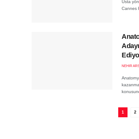
Usta yön
Cannes F
Anato
Adayı
Ediyo
NEHIR AR
Anatomy o
kazanmas
konusund
1
2