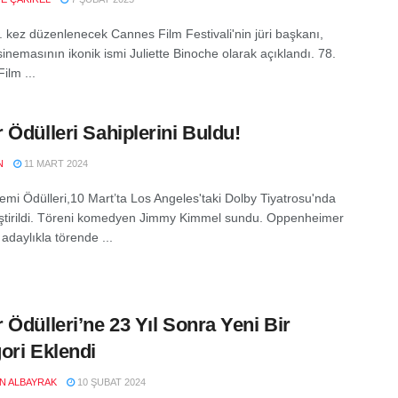
8. kez düzenlenecek Cannes Film Festivali'nin jüri başkanı,
inemasının ikonik ismi Juliette Binoche olarak açıklandı. 78.
ilm ...
 Ödülleri Sahiplerini Buldu!
N
11 MART 2024
emi Ödülleri,10 Mart’ta Los Angeles'taki Dolby Tiyatrosu'nda
ştirildi. Töreni komedyen Jimmy Kimmel sundu. Oppenheimer
 adaylıkla törende ...
 Ödülleri’ne 23 Yıl Sonra Yeni Bir
ori Eklendi
EN ALBAYRAK
10 ŞUBAT 2024