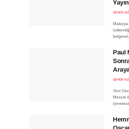
Yayın
SEHER KI
Malezya 
üstlendi
belgesel,
Paul 
Sonra
Araya
SEHER KI
Yeni Osc
Mescal i
yöneteceğ
Hemme
Oscar