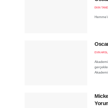
EKIN TANE
Hemme’ni
Oscar
EVIN ARS
Akademi Ö
gerçekle
Akademi Ö
Micke
Yorum