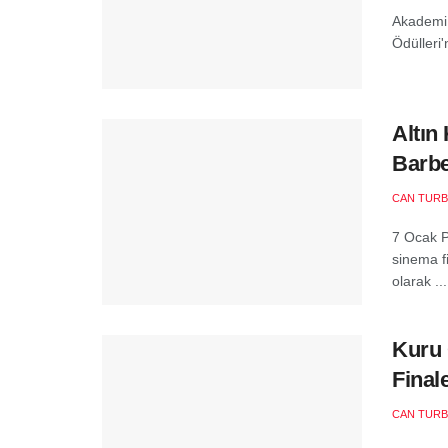
Akademi 
Ödülleri'
Altın
Barbe
CAN TURB
7 Ocak P
sinema fi
olarak ...
Kuru 
Final
CAN TURB