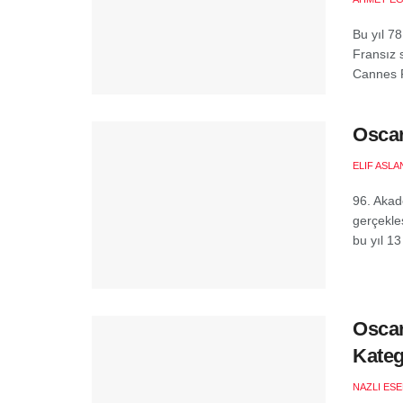
Bu yıl 7
Fransız s
Cannes F
Oscar
ELIF ASLA
96. Akad
gerçekle
bu yıl 13
Oscar
Kateg
NAZLI ES