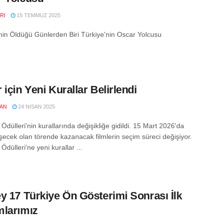
RI
15 TEMMUZ 2025
n Öldüğü Günlerden Biri Türkiye'nin Oscar Yolcusu
 için Yeni Kurallar Belirlendi
LAN
24 NISAN 2025
dülleri'nin kurallarında değişikliğe gidildi. 15 Mart 2026'da
şecek olan törende kazanacak filmlerin seçim süreci değişiyor.
dülleri'ne yeni kurallar ...
y 17 Türkiye Ön Gösterimi Sonrası İlk
larımız