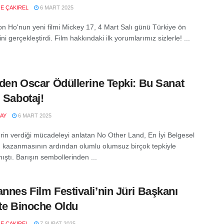
E ÇAKIREL
6 MART 2025
n Ho'nun yeni filmi Mickey 17, 4 Mart Salı günü Türkiye ön
ni gerçekleştirdi. Film hakkındaki ilk yorumlarımız sizlerle! ...
l’den Oscar Ödüllerine Tepki: Bu Sanat
, Sabotaj!
AY
6 MART 2025
ilerin verdiği mücadeleyi anlatan No Other Land, En İyi Belgesel
ı kazanmasının ardından olumlu olumsuz birçok tepkiyle
ıştı. Barışın sembollerinden ...
annes Film Festivali’nin Jüri Başkanı
tte Binoche Oldu
E ÇAKIREL
7 ŞUBAT 2025