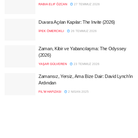
RABIA ELIF ÖZCAN
27 TEMMUZ 2026
Duvara Açılan Kapılar: The Invite (2026)
İPEK ÖMERCIKLI
26 TEMMUZ 2026
Zaman, Kibir ve Yabancılaşma: The Odyssey
(2026)
YAŞAR GÜLVEREN
23 TEMMUZ 2026
Zamansız, Yersiz, Ama Bize Dair: David Lynch’in
Ardından
FIL'M HAFIZASI
2 NISAN 2025