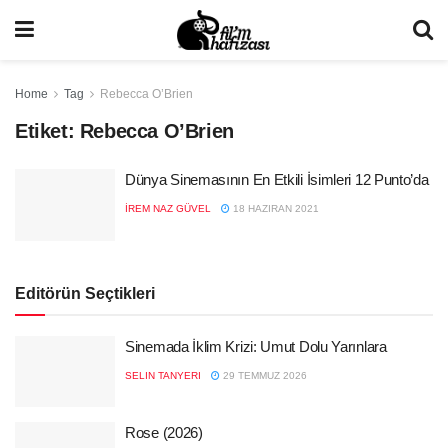
Home
Tag
Rebecca O’Brien
Etiket:
Rebecca O’Brien
Dünya Sinemasının En Etkili İsimleri 12 Punto’da
İREM NAZ GÜVEL
18 HAZIRAN 2021
Editörün Seçtikleri
Sinemada İklim Krizi: Umut Dolu Yarınlara
SELIN TANYERI
29 TEMMUZ 2026
Rose (2026)