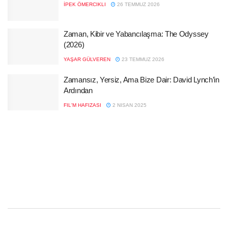
İPEK ÖMERCIKLI
26 TEMMUZ 2026
Zaman, Kibir ve Yabancılaşma: The Odyssey
(2026)
YAŞAR GÜLVEREN
23 TEMMUZ 2026
Zamansız, Yersiz, Ama Bize Dair: David Lynch’in
Ardından
FIL'M HAFIZASI
2 NISAN 2025