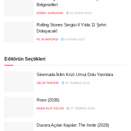
Belgeselleri
GÜRAY KARAAYAK
22 KASIM 2015
Rolling Stones Sergisi 4 Yılda 11 Şehri
Dolaşacak!
FIL'M HAFIZASI
6 KASIM 2015
Editörün Seçtikleri
Sinemada İklim Krizi: Umut Dolu Yarınlara
SELIN TANYERI
29 TEMMUZ 2026
Rose (2026)
RABIA ELIF ÖZCAN
27 TEMMUZ 2026
Duvara Açılan Kapılar: The Invite (2026)