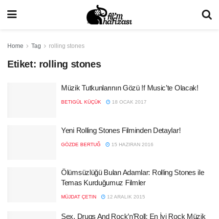
Home
Tag
rolling stones
Etiket:
rolling stones
Müzik Tutkunlarının Gözü !f Music’te Olacak!
BETIGÜL KÜÇÜK
18 OCAK 2017
Yeni Rolling Stones Filminden Detaylar!
GÖZDE BERTUĞ
15 HAZIRAN 2016
Ölümsüzlüğü Bulan Adamlar: Rolling Stones ile
Temas Kurduğumuz Filmler
MÜJDAT ÇETIN
12 ARALIK 2015
Sex, Drugs And Rock’n’Roll: En İyi Rock Müzik