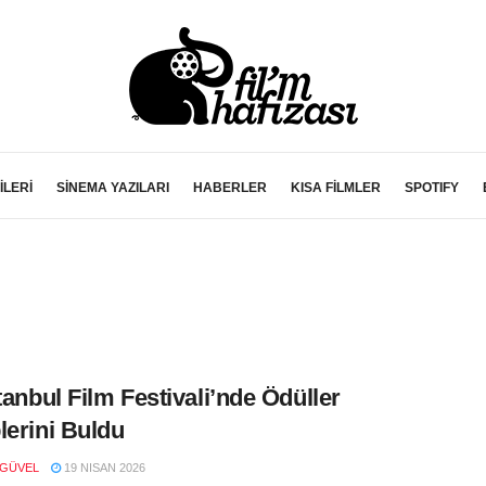
İLERİ
SİNEMA YAZILARI
HABERLER
KISA FİLMLER
SPOTIFY
stanbul Film Festivali’nde Ödüller
lerini Buldu
 GÜVEL
19 NISAN 2026