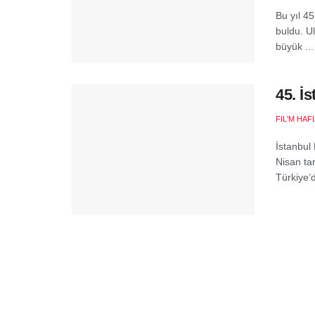
Bu yıl 45
buldu. U
büyük ...
45. İ
FIL'M HAF
İstanbul 
Nisan tar
Türkiye’d