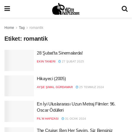
Home
Tag
romantik
Etiket:
romantik
28 Şubat’ta Sinemalarda!
EKIN TANERI
27 ŞUBAT 2025
Hikayeci (2005)
AYŞE ŞIMAL GÜRDAMAR
25 TEMMUZ 2024
En İyi Uluslararası Uzun Metraj Filmler: 96.
Oscar Ödülleri
FIL'M HAFIZASI
31 OCAK 2024
The Cruise: Ben Her Şeyim, Siz Bensiniz