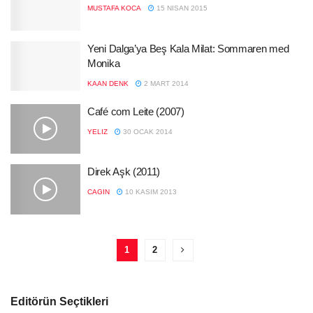
MUSTAFA KOCA
15 NISAN 2015
Yeni Dalga’ya Beş Kala Milat: Sommaren med
Monika
KAAN DENK
2 MART 2014
Café com Leite (2007)
YELIZ
30 OCAK 2014
Direk Aşk (2011)
CAGIN
10 KASIM 2013
1
2
Editörün Seçtikleri