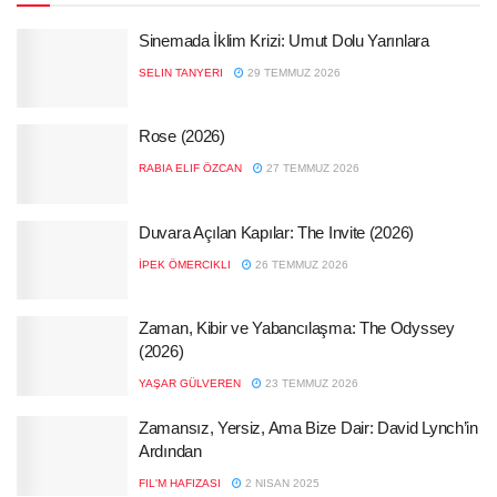
Sinemada İklim Krizi: Umut Dolu Yarınlara
SELIN TANYERI
29 TEMMUZ 2026
Rose (2026)
RABIA ELIF ÖZCAN
27 TEMMUZ 2026
Duvara Açılan Kapılar: The Invite (2026)
İPEK ÖMERCIKLI
26 TEMMUZ 2026
Zaman, Kibir ve Yabancılaşma: The Odyssey
(2026)
YAŞAR GÜLVEREN
23 TEMMUZ 2026
Zamansız, Yersiz, Ama Bize Dair: David Lynch’in
Ardından
FIL'M HAFIZASI
2 NISAN 2025