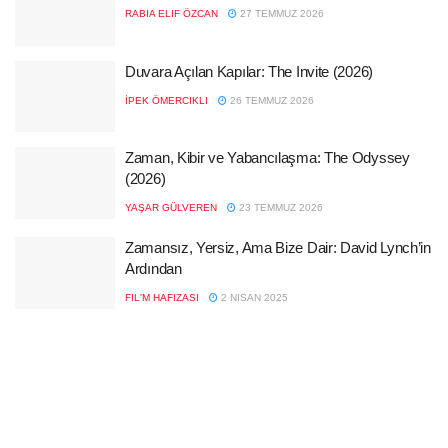
RABIA ELIF ÖZCAN
27 TEMMUZ 2026
Duvara Açılan Kapılar: The Invite (2026)
İPEK ÖMERCIKLI
26 TEMMUZ 2026
Zaman, Kibir ve Yabancılaşma: The Odyssey
(2026)
YAŞAR GÜLVEREN
23 TEMMUZ 2026
Zamansız, Yersiz, Ama Bize Dair: David Lynch’in
Ardından
FIL'M HAFIZASI
2 NISAN 2025