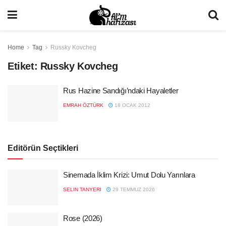
Home
Tag
Russky Kovcheg
Etiket:
Russky Kovcheg
Rus Hazine Sandığı’ndaki Hayaletler
EMRAH ÖZTÜRK
18 OCAK 2012
Editörün Seçtikleri
Sinemada İklim Krizi: Umut Dolu Yarınlara
SELIN TANYERI
29 TEMMUZ 2026
Rose (2026)