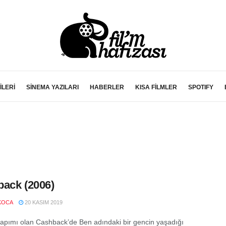
İLERİ
SİNEMA YAZILARI
HABERLER
KISA FİLMLER
SPOTIFY
ack (2006)
KOCA
20 KASIM 2019
yapımı olan Cashback’de Ben adındaki bir gencin yaşadığı