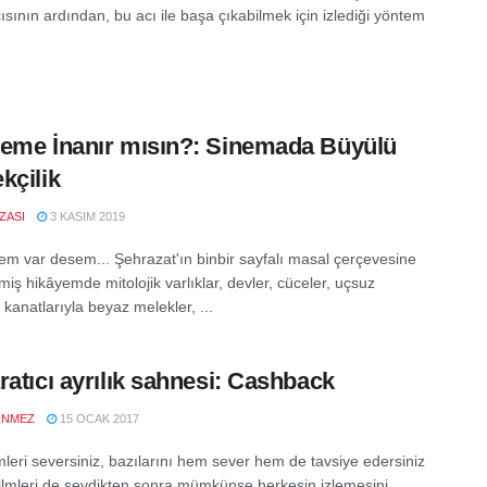
cısının ardından, bu acı ile başa çıkabilmek için izlediği yöntem
eme İnanır mısın?: Sinemada Büyülü
kçilik
IZASI
3 KASIM 2019
yem var desem... Şehrazat'ın binbir sayfalı masal çerçevesine
iş hikâyemde mitolojik varlıklar, devler, cüceler, uçsuz
kanatlarıyla beyaz melekler, ...
ratıcı ayrılık sahnesi: Cashback
ÖNMEZ
15 OCAK 2017
mleri seversiniz, bazılarını hem sever hem de tavsiye edersiniz
filmleri de sevdikten sonra mümkünse herkesin izlemesini ...