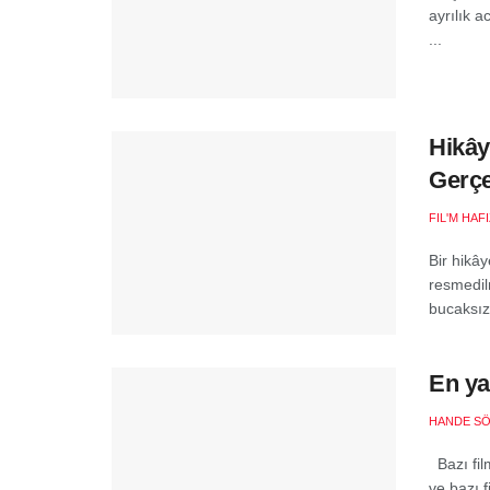
ayrılık a
...
Hikây
Gerçe
FIL'M HAF
Bir hikâ
resmedilm
bucaksız 
En ya
HANDE S
Bazı fil
ve bazı 