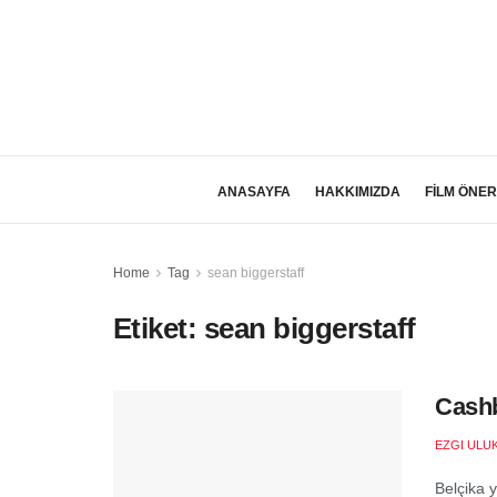
ANASAYFA
HAKKIMIZDA
FİLM ÖNER
Home
Tag
sean biggerstaff
Etiket:
sean biggerstaff
Cashb
EZGI ULU
Belçika 