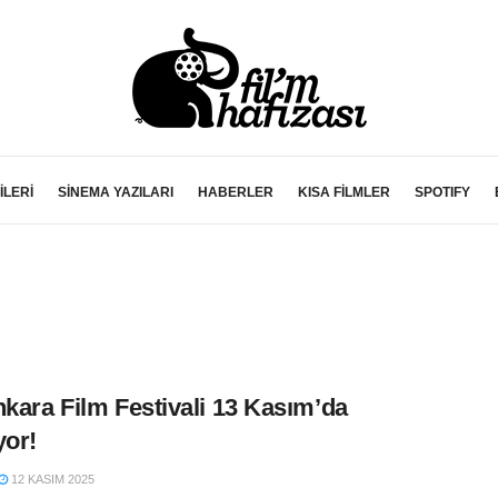
İLERİ
SİNEMA YAZILARI
HABERLER
KISA FİLMLER
SPOTIFY
nkara Film Festivali 13 Kasım’da
yor!
12 KASIM 2025