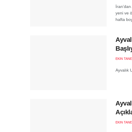
İran’dan
yeni ve ö
hafta boy
Ayval
Başlı
EKIN TANE
Ayvalık U
Ayval
Açıkl
EKIN TANE