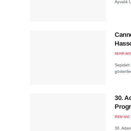
Ayvalık U
Canne
Hasso
NEHIR AR
Sepideh 
gösteril
30. A
Prog
İREM NAZ
30. Adan