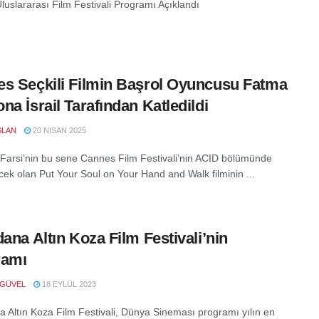
luslararası Film Festivali Programı Açıklandı
s Seçkili Filmin Başrol Oyuncusu Fatma
na İsrail Tarafından Katledildi
SLAN
20 NISAN 2025
Farsi’nin bu sene Cannes Film Festivali’nin ACID bölümünde
ecek olan Put Your Soul on Your Hand and Walk filminin ...
dana Altın Koza Film Festivali’nin
ramı
 GÜVEL
18 EYLÜL 2023
a Altın Koza Film Festivali, Dünya Sineması programı yılın en