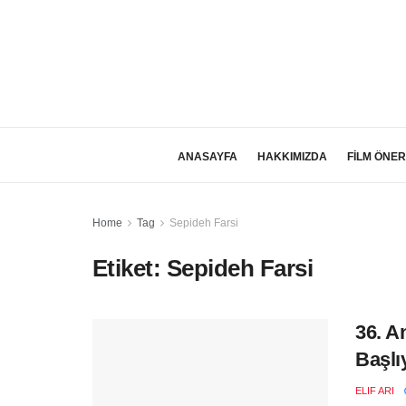
ANASAYFA
HAKKIMIZDA
FİLM ÖNER
Home
Tag
Sepideh Farsi
Etiket:
Sepideh Farsi
36. A
Başlı
ELIF ARI