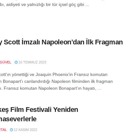
ı, aidiyeti ve yalnızlığı bir tür içsel göç gibi ...
y Scott İmzalı Napoleon’dan İlk Fragman
 GÜVEL
10 TEMMUZ 2023
cott'ın yönettiği ve Joaquin Phoenix'in Fransız komutan
 Bonapart'ı canlandırdığı Napoleon filminden ilk fragman
dı. Fransız komutan Napoleon Bonapart'ın hayatı, ...
eş Film Festivali Yeniden
aseverlerle
RTAL
12 KASIM 2022