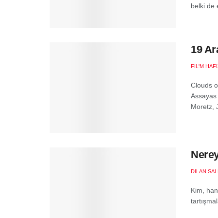
belki de 
19 Ar
FIL'M HAF
Clouds o
Assayas 
Moretz, 
Nerey
DILAN SA
Kim, han
tartışmal