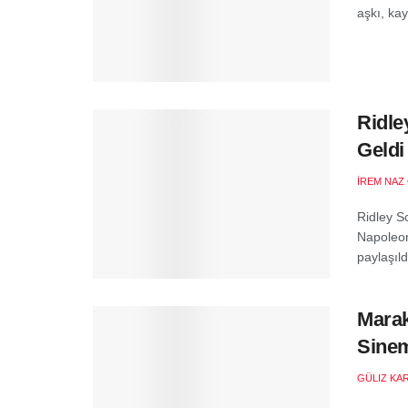
aşkı, kayb
Ridle
Geldi
İREM NAZ
Ridley S
Napoleon
paylaşıl
Marak
Sinem
GÜLIZ KA