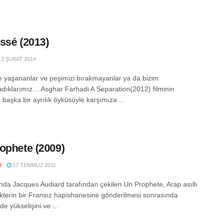
ssé (2013)
3 ŞUBAT 2014
 yaşananlar ve peşimizi bırakmayanlar ya da bizim
dıklarımız… Asghar Farhadi A Separation(2012) filminin
başka bir ayrılık öyküsüyle karşımıza ...
ophete (2009)
I
17 TEMMUZ 2011
ında Jacques Audiard tarafından çekilen Un Prophete, Arap asıllı
kterin bir Fransız hapishanesine gönderilmesi sonrasında
e yükselişini ve ...