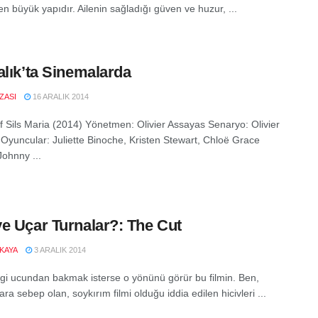
en büyük yapıdır. Ailenin sağladığı güven ve huzur, ...
alık’ta Sinemalarda
IZASI
16 ARALIK 2014
f Sils Maria (2014) Yönetmen: Olivier Assayas Senaryo: Olivier
Oyuncular: Juliette Binoche, Kristen Stewart, Chloë Grace
Johnny ...
e Uçar Turnalar?: The Cut
LKAYA
3 ARALIK 2014
gi ucundan bakmak isterse o yönünü görür bu filmin. Ben,
ara sebep olan, soykırım filmi olduğu iddia edilen hicivleri ...