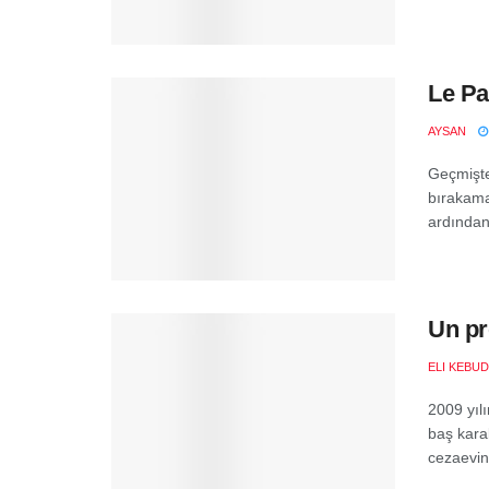
Le Pa
AYSAN
Geçmişte
bırakama
ardından 
Un pr
ELI KEBUD
2009 yıl
baş kara
cezaevind