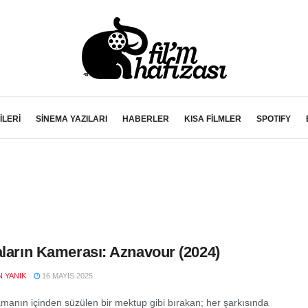
İLERİ
SİNEMA YAZILARI
HABERLER
KISA FİLMLER
SPOTIFY
aların Kamerası: Aznavour (2024)
 YANIK
16 MAYIS 2025
amanın içinden süzülen bir mektup gibi bırakan; her şarkısında