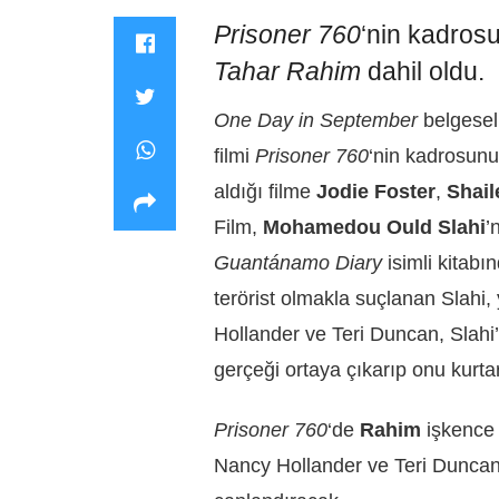
Prisoner 760
‘nin kadro
Tahar Rahim
dahil oldu.
One Day in September
belgesel
filmi
Prisoner 760
‘nin kadrosunu
aldığı filme
Jodie Foster
,
Shai
Film,
Mohamedou Ould Slahi
’
Guantánamo Diary
isimli kitab
terörist olmakla suçlanan Slahi,
Hollander ve Teri Duncan, Slahi’
gerçeği ortaya çıkarıp onu kurta
Prisoner 760
‘de
Rahim
işkence 
Nancy Hollander ve Teri Duncan