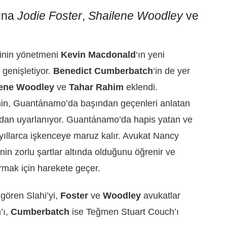
suna
Jodie Foster
,
Shailene Woodley
ve
inin yönetmeni
Kevin Macdonald
‘ın yeni
 genişletiyor.
Benedict Cumberbatch
‘in de yer
lene Woodley
ve
Tahar Rahim
eklendi.
nin, Guantánamo’da başından geçenleri anlatan
ından uyarlanıyor. Guantánamo’da hapis yatan ve
 yıllarca işkenceye maruz kalır. Avukat Nancy
nin zorlu şartlar altında olduğunu öğrenir ve
rmak için harekete geçer.
gören Slahi’yi,
Foster
ve
Woodley
avukatlar
’ı,
Cumberbatch
ise Teğmen Stuart Couch’ı