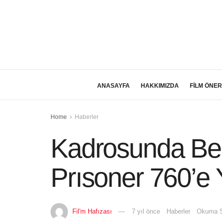
ANASAYFA
HAKKIMIZDA
FİLM ÖNER
Home
Haberler
Kadrosunda Ben
Prısoner 760’e 
Fil'm Hafızası
7 yıl önce
Haberler
Okuma S