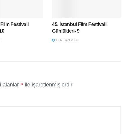
 Film Festivali
45. İstanbul Film Festivali
 10
Günlükleri- 9
6
17 NISAN 2026
i alanlar
ile işaretlenmişlerdir
*