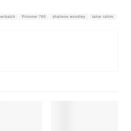
berbatch
Prisoner 760
shailene woodley
tahar rahim