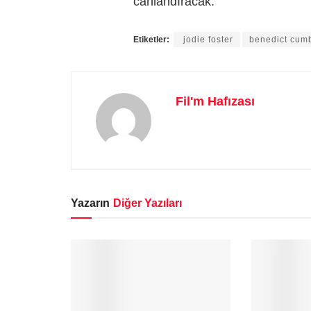
canlandıracak.
Etiketler:
jodie foster
benedict cum
Fil'm Hafızası
Yazarın
Diğer Yazıları