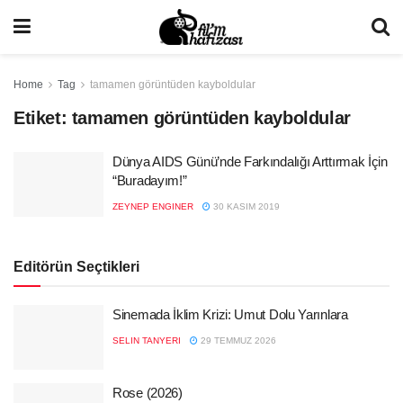
Home
Tag
tamamen görüntüden kayboldular
Etiket:
tamamen görüntüden kayboldular
Dünya AIDS Günü’nde Farkındalığı Arttırmak İçin
“Buradayım!”
ZEYNEP ENGINER
30 KASIM 2019
Editörün Seçtikleri
Sinemada İklim Krizi: Umut Dolu Yarınlara
SELIN TANYERI
29 TEMMUZ 2026
Rose (2026)