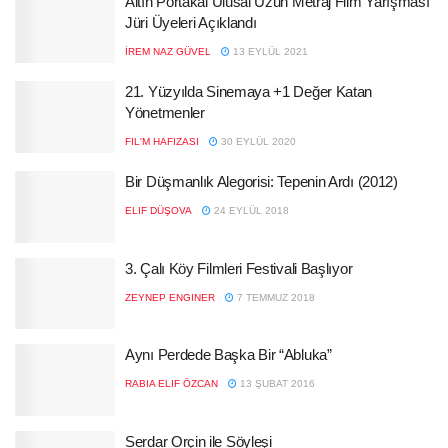
Altın Portakal Ulusal Uzun Metraj Film Yarışması
Jüri Üyeleri Açıklandı
İREM NAZ GÜVEL
13 EYLÜL 2021
21. Yüzyılda Sinemaya +1 Değer Katan
Yönetmenler
FIL'M HAFIZASI
30 EYLÜL 2020
Bir Düşmanlık Alegorisi: Tepenin Ardı (2012)
ELIF DÜŞOVA
24 EYLÜL 2018
3. Çalı Köy Filmleri Festivali Başlıyor
ZEYNEP ENGINER
7 TEMMUZ 2018
Aynı Perdede Başka Bir “Abluka”
RABIA ELIF ÖZCAN
13 ŞUBAT 2016
Serdar Orçin ile Söyleşi