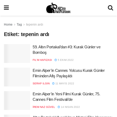
Home
Tag
tepenin ardı
Etiket:
tepenin ardı
59. Altın Portakal’dan #3: Kurak Günler ve
Bomboş
FIL'M HAFIZASI
5 EKIM 2022
Emin Alper’in Cannes Yolcusu Kurak Günler
Filminden Afiş Paylaşıldı
SERAP ILGIN
11 MAYIS 2022
Emin Alper’in Yeni Filmi Kurak Günler, 75.
Cannes Film Festivali’de
İREM NAZ GÜVEL
14 NISAN 2022