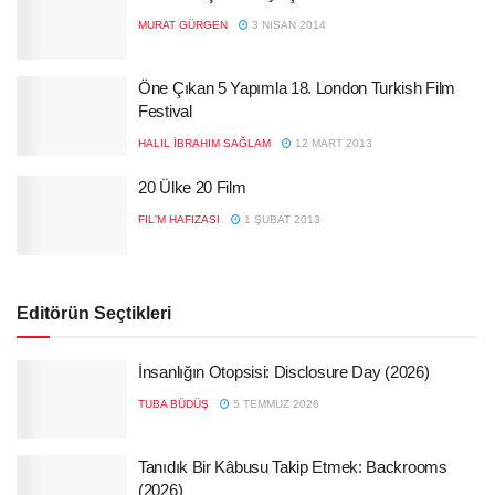
MURAT GÜRGEN
3 NISAN 2014
Öne Çıkan 5 Yapımla 18. London Turkish Film
Festival
HALIL İBRAHIM SAĞLAM
12 MART 2013
20 Ülke 20 Film
FIL'M HAFIZASI
1 ŞUBAT 2013
Editörün Seçtikleri
İnsanlığın Otopsisi: Disclosure Day (2026)
TUBA BÜDÜŞ
5 TEMMUZ 2026
Tanıdık Bir Kâbusu Takip Etmek: Backrooms
(2026)