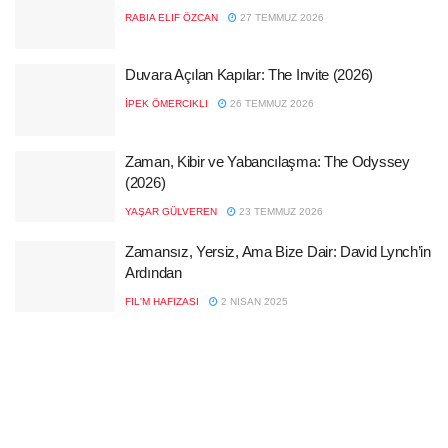
RABIA ELIF ÖZCAN
27 TEMMUZ 2026
Duvara Açılan Kapılar: The Invite (2026)
İPEK ÖMERCIKLI
26 TEMMUZ 2026
Zaman, Kibir ve Yabancılaşma: The Odyssey
(2026)
YAŞAR GÜLVEREN
23 TEMMUZ 2026
Zamansız, Yersiz, Ama Bize Dair: David Lynch’in
Ardından
FIL'M HAFIZASI
2 NISAN 2025