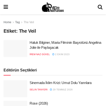
Home
Tag
The Veil
Etiket:
The Veil
Haluk Bilginer, Maria Filminin Başrolünü Angelina
Jolie ile Paylaşacak
İREM NAZ GÜVEL
2 EKIM 2023
Editörün Seçtikleri
Sinemada İklim Krizi: Umut Dolu Yarınlara
SELIN TANYERI
29 TEMMUZ 2026
Rose (2026)