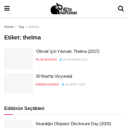
Home
Tag
thelma
Etiket:
thelma
‘Olmak’ için Yıkmak: Thelma (2017)
FIL'M HAFIZASI
26 HAZIRAN 2019
30 Mart’ta Vizyonda!
ERDEM CERRAH
28 MART 2018
Editörün Seçtikleri
İnsanlığın Otopsisi: Disclosure Day (2026)