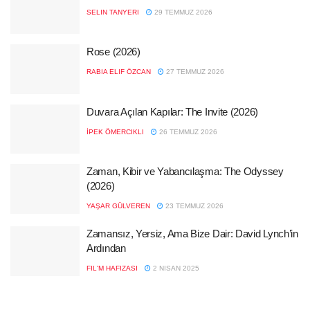
SELIN TANYERI
29 TEMMUZ 2026
Rose (2026)
RABIA ELIF ÖZCAN
27 TEMMUZ 2026
Duvara Açılan Kapılar: The Invite (2026)
İPEK ÖMERCIKLI
26 TEMMUZ 2026
Zaman, Kibir ve Yabancılaşma: The Odyssey
(2026)
YAŞAR GÜLVEREN
23 TEMMUZ 2026
Zamansız, Yersiz, Ama Bize Dair: David Lynch’in
Ardından
FIL'M HAFIZASI
2 NISAN 2025