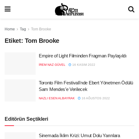
Home
Tag
Tom Brooke
Etiket:
Tom Brooke
Empire of Light Filminden Fragman Paylaşıldı
İREM NAZ GÜVEL
16 KASIM 2022
Toronto Film Festivali’nde Ebert Yönetmen Ödülü
Sam Mendes’e Verilecek
NAZLI ESEN ALBAYRAK
16 AĞUSTOS 2022
Editörün Seçtikleri
Sinemada İklim Krizi: Umut Dolu Yarınlara