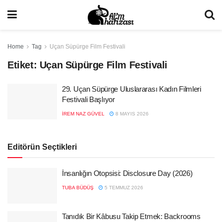
Home
Tag
Uçan Süpürge Film Festivali
Etiket:
Uçan Süpürge Film Festivali
29. Uçan Süpürge Uluslararası Kadın Filmleri
Festivali Başlıyor
İREM NAZ GÜVEL
8 MAYIS 2026
Editörün Seçtikleri
İnsanlığın Otopsisi: Disclosure Day (2026)
TUBA BÜDÜŞ
5 TEMMUZ 2026
Tanıdık Bir Kâbusu Takip Etmek: Backrooms