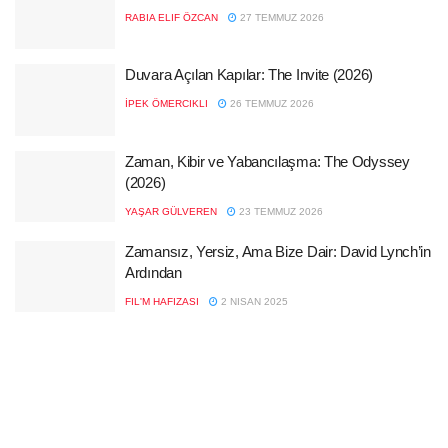
RABIA ELIF ÖZCAN
27 TEMMUZ 2026
Duvara Açılan Kapılar: The Invite (2026)
İPEK ÖMERCIKLI
26 TEMMUZ 2026
Zaman, Kibir ve Yabancılaşma: The Odyssey
(2026)
YAŞAR GÜLVEREN
23 TEMMUZ 2026
Zamansız, Yersiz, Ama Bize Dair: David Lynch’in
Ardından
FIL'M HAFIZASI
2 NISAN 2025