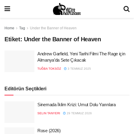
Home
Tag
Under the Banner of Heaven
Etiket:
Under the Banner of Heaven
Andrew Garfield, Yeni Tarihi Filmi The Rage için
Almanya’da Sete Çıkacak
TUĞBA TOKSÖZ
3 TEMMUZ 2025
Editörün Seçtikleri
Sinemada İklim Krizi: Umut Dolu Yarınlara
SELIN TANYERI
29 TEMMUZ 2026
Rose (2026)