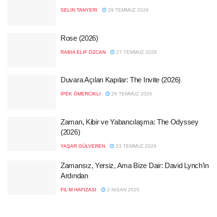
SELIN TANYERI
29 TEMMUZ 2026
Rose (2026)
RABIA ELIF ÖZCAN
27 TEMMUZ 2026
Duvara Açılan Kapılar: The Invite (2026)
İPEK ÖMERCIKLI
26 TEMMUZ 2026
Zaman, Kibir ve Yabancılaşma: The Odyssey
(2026)
YAŞAR GÜLVEREN
23 TEMMUZ 2026
Zamansız, Yersiz, Ama Bize Dair: David Lynch’in
Ardından
FIL'M HAFIZASI
2 NISAN 2025