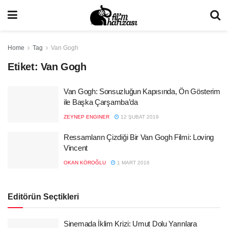
Home
Tag
Van Gogh
Etiket:
Van Gogh
Van Gogh: Sonsuzluğun Kapısında, Ön Gösterim
ile Başka Çarşamba’da
ZEYNEP ENGINER
12 ŞUBAT 2019
Ressamların Çizdiği Bir Van Gogh Filmi: Loving
Vincent
OKAN KÖROĞLU
1 MART 2016
Editörün Seçtikleri
Sinemada İklim Krizi: Umut Dolu Yarınlara