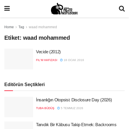
Home
Tag
waad mohammed
Etiket:
waad mohammed
Vecide (2012)
FIL'M HAFIZASI
18 OCAK 2016
Editörün Seçtikleri
İnsanlığın Otopsisi: Disclosure Day (2026)
TUBA BÜDÜŞ
5 TEMMUZ 2026
Tanıdık Bir Kâbusu Takip Etmek: Backrooms