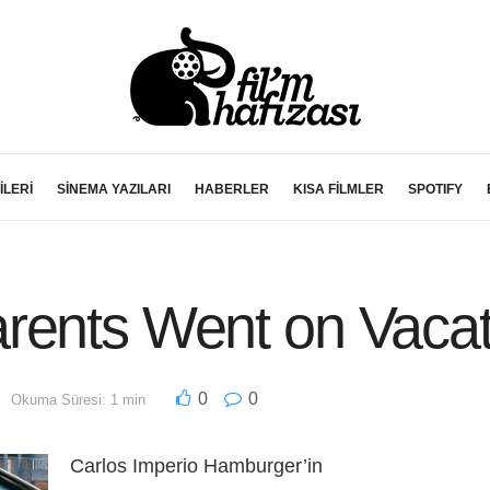
İLERİ
SİNEMA YAZILARI
HABERLER
KISA FİLMLER
SPOTIFY
rents Went on Vacat
0
0
Okuma Süresi: 1 min
Carlos Imperio Hamburger’in