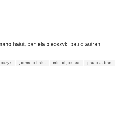
mano haiut, daniela piepszyk, paulo autran
epszyk
germano haiut
michel joelsas
paulo autran