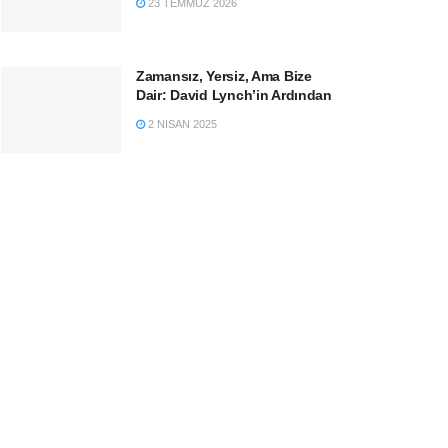
23 TEMMUZ 2026
Zamansız, Yersiz, Ama Bize
Dair: David Lynch’in Ardından
2 NISAN 2025