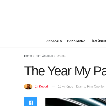
ANASAYFA
HAKKIMIZDA
FİLM ÖNER
Home
Film Önerileri
Drama
The Year My Pa
Eli Kebudi
15 yıl önce
Drama
,
Film Önerileri