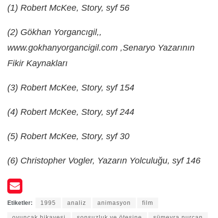
(1) Robert McKee, Story, syf 56
(2) Gökhan Yorgancıgil,,
www.gokhanyorgancigil.com ,Senaryo Yazarının
Fikir Kaynakları
(3) Robert McKee, Story, syf 154
(4) Robert McKee, Story, syf 244
(5) Robert McKee, Story, syf 30
(6) Christopher Vogler, Yazarın Yolculuğu, syf 146
Etiketler:
1995
analiz
animasyon
film
oyuncak hikayesi
sonsuzluk ve ötesine
sümeyra nurcan