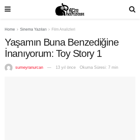
Home
Sinema Yazıları
Film Analizleri
Yaşamın Buna Benzediğine
İnanıyorum: Toy Story 1
sumeyranurcan
13 yıl önce
Okuma Süresi: 7 min