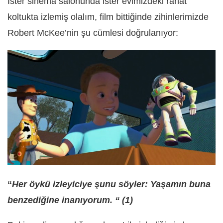
İster sinema salonunda ister evimizdeki rahat
koltukta izlemiş olalım, film bittiğinde zihinlerimizde
Robert McKee’nin şu cümlesi doğrulanıyor:
“
Her öykü izleyiciye şunu söyler: Yaşamın buna
benzediğine inanıyorum. “ (1)