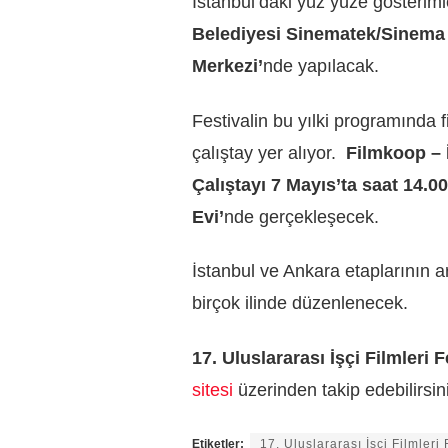
İstanbul’daki yüz yüze gösterim
Belediyesi Sinematek/Sinema
Merkezi’
nde yapılacak.
Festivalin bu yılki programında fi
çalıştay yer alıyor.
Filmkoop – 
Çalıştayı 7 Mayıs’ta
saat 14.0
Evi’
nde gerçekleşecek.
İstanbul ve Ankara etaplarının 
birçok ilinde düzenlenecek.
17. Uluslararası İşçi Filmleri F
sitesi
üzerinden takip edebilirsin
Etiketler:
17. Uluslararası İşçi Filmleri 