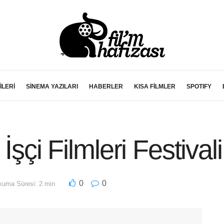
İLERİ
SİNEMA YAZILARI
HABERLER
KISA FİLMLER
SPOTIFY
İşçi Filmleri Festival
0
0
uma Süresi: 2 min