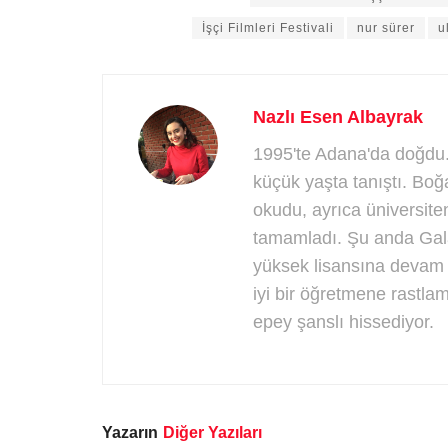
İşçi Filmleri Festivali
nur sürer
u
Nazlı Esen Albayrak
1995'te Adana'da doğdu.
küçük yaşta tanıştı. Boğa
okudu, ayrıca üniversite
tamamladı. Şu anda Gala
yüksek lisansına devam
iyi bir öğretmene rastl
epey şanslı hissediyor.
Yazarın
Diğer Yazıları