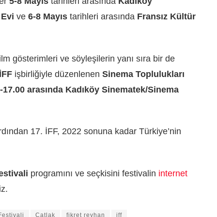
ler
5-8 Mayıs
tarihleri arasında
Kadıköy
 Evi
ve
6-8 Mayıs
tarihleri arasında
Fransız Kültür
lm gösterimleri ve söyleşilerin yanı sıra bir de
İFF
işbirliğiyle düzenlenen
Sinema Toplulukları
0-17.00 arasında Kadıköy Sinematek/Sinema
ardından 17. İFF, 2022 sonuna kadar Türkiye’nin
estivali
programını ve seçkisini festivalin
internet
iz.
Festivali
Çatlak
fikret reyhan
iff