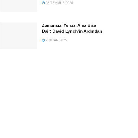
23 TEMMUZ 2026
Zamansız, Yersiz, Ama Bize
Dair: David Lynch’in Ardından
2 NISAN 2025