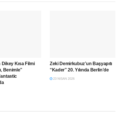
n Dikey Kısa Filmi
Zeki Demirkubuz’un Başyapıtı
ı, Benimle”
“Kader” 20. Yılında Berlin’de
antastic
23 NISAN 2026
da