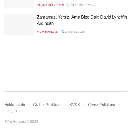
YAŞAR GÜLVEREN
23 TEMMUZ 2026
Zamansız, Yersiz, Ama Bize Dair: David Lynch’in
Ardından
FIL'M HAFIZASI
2 NISAN 2025
Hakkımızda
Gizlilik Politikası
KVKK
Çerez Politikası
İletişim
Fil'm Hafızası © 2023