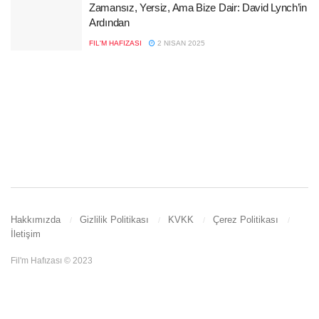
Zamansız, Yersiz, Ama Bize Dair: David Lynch’in
Ardından
FIL'M HAFIZASI
2 NISAN 2025
Hakkımızda
Gizlilik Politikası
KVKK
Çerez Politikası
İletişim
Fil'm Hafızası © 2023