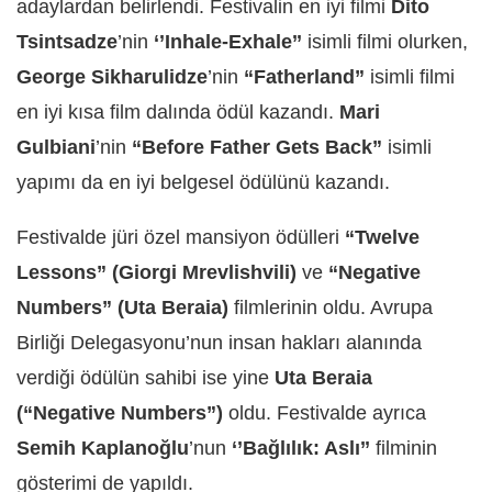
adaylardan belirlendi. Festivalin en iyi filmi
Dito
Tsintsadze
’nin
‘’Inhale-Exhale’’
isimli filmi olurken,
George Sikharulidze
’nin
“Fatherland”
isimli filmi
en iyi kısa film dalında ödül kazandı.
Mari
Gulbiani
’nin
“Before Father Gets Back”
isimli
yapımı da en iyi belgesel ödülünü kazandı.
Festivalde jüri özel mansiyon ödülleri
“Twelve
Lessons”
(Giorgi Mrevlishvili)
ve
“Negative
Numbers”
(Uta Beraia)
filmlerinin oldu. Avrupa
Birliği Delegasyonu’nun insan hakları alanında
verdiği ödülün sahibi ise yine
Uta Beraia
(“Negative Numbers”)
oldu. Festivalde ayrıca
Semih Kaplanoğlu
’nun
‘’Bağlılık: Aslı’’
filminin
gösterimi de yapıldı.