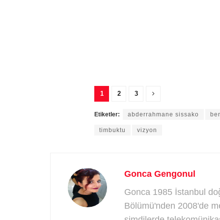
1
2
3
Etiketler:
abderrahmane sissako
ben
timbuktu
vizyon
Gonca Gengonul
Gonca 1985 İstanbul doğu
Bölümü'nden 2008'de mez
şimdilerde telekomünika