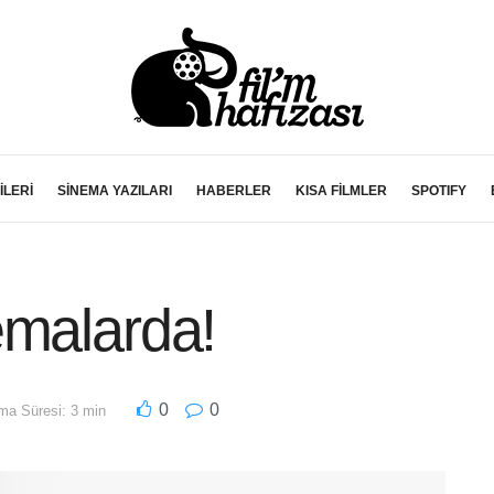
İLERİ
SİNEMA YAZILARI
HABERLER
KISA FİLMLER
SPOTIFY
emalarda!
0
0
a Süresi: 3 min