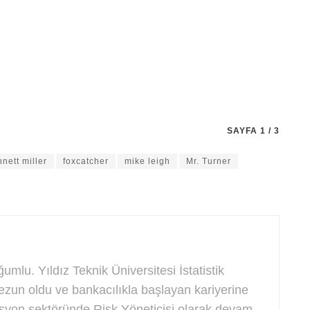
SAYFA 1 / 3
nett miller
foxcatcher
mike leigh
Mr. Turner
mlu. Yıldız Teknik Üniversitesi İstatistik
un oldu ve bankacılıkla başlayan kariyerine
syon sektöründe Risk Yöneticisi olarak devam