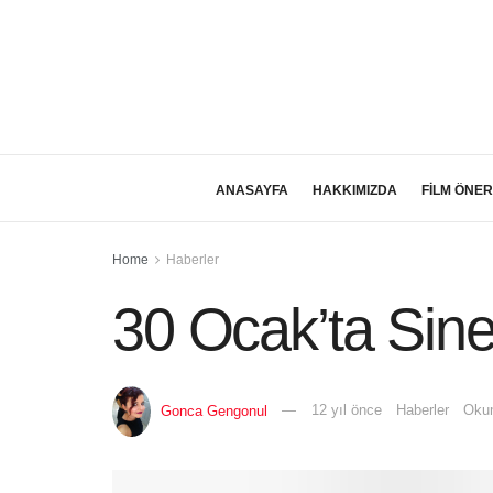
ANASAYFA
HAKKIMIZDA
FİLM ÖNER
Home
Haberler
30 Ocak’ta Sin
Gonca Gengonul
12 yıl önce
Haberler
Okum