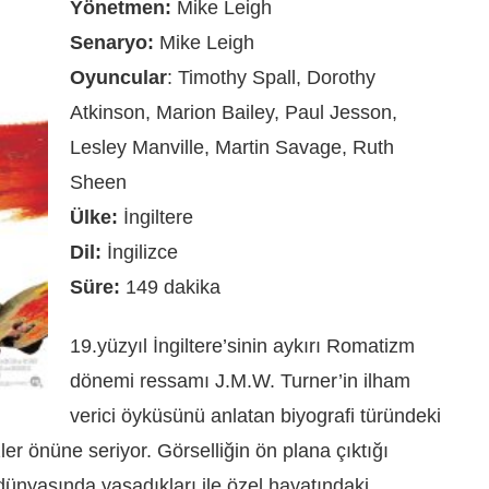
Yönetmen:
Mike Leigh
Senaryo:
Mike Leigh
Oyuncular
: Timothy Spall, Dorothy
Atkinson, Marion Bailey, Paul Jesson,
Lesley Manville, Martin Savage, Ruth
Sheen
Ülke:
İngiltere
Dil:
İngilizce
Süre:
149 dakika
19.yüzyıl İngiltere’sinin aykırı Romatizm
dönemi ressamı J.M.W. Turner’in ilham
verici öyküsünü anlatan biyografi türündeki
zler önüne seriyor. Görselliğin ön plana çıktığı
dünyasında yaşadıkları ile özel hayatındaki