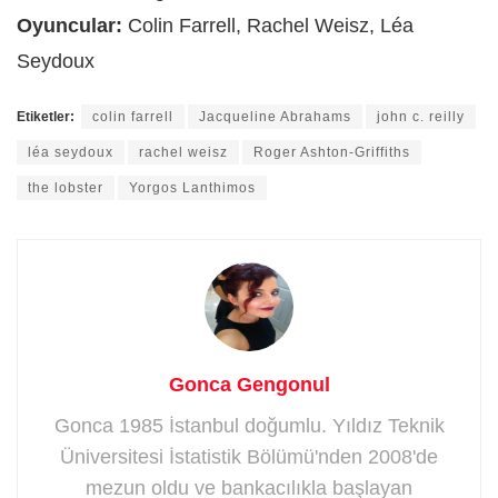
Oyuncular:
Colin Farrell, Rachel Weisz, Léa
Seydoux
Etiketler:
colin farrell
Jacqueline Abrahams
john c. reilly
léa seydoux
rachel weisz
Roger Ashton-Griffiths
the lobster
Yorgos Lanthimos
Gonca Gengonul
Gonca 1985 İstanbul doğumlu. Yıldız Teknik
Üniversitesi İstatistik Bölümü'nden 2008'de
mezun oldu ve bankacılıkla başlayan