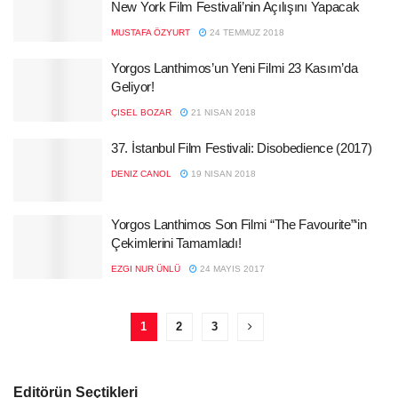
New York Film Festivali’nin Açılışını Yapacak
MUSTAFA ÖZYURT
24 TEMMUZ 2018
Yorgos Lanthimos’un Yeni Filmi 23 Kasım’da
Geliyor!
ÇISEL BOZAR
21 NISAN 2018
37. İstanbul Film Festivali: Disobedience (2017)
DENIZ CANOL
19 NISAN 2018
Yorgos Lanthimos Son Filmi “The Favourite”‘in
Çekimlerini Tamamladı!
EZGI NUR ÜNLÜ
24 MAYIS 2017
1
2
3
Editörün Seçtikleri