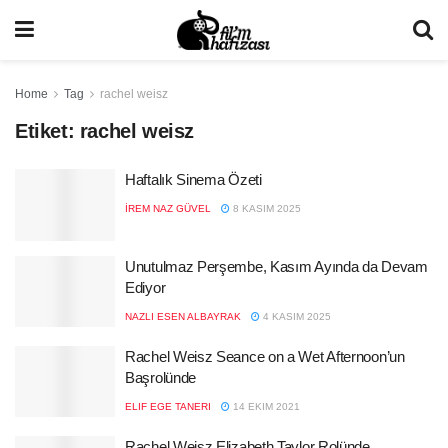
Home
Tag
rachel weisz
Etiket:
rachel weisz
Haftalık Sinema Özeti
İREM NAZ GÜVEL
8 KASIM 2025
Unutulmaz Perşembe, Kasım Ayında da Devam
Ediyor
NAZLI ESEN ALBAYRAK
4 KASIM 2025
Rachel Weisz Seance on a Wet Afternoon’un
Başrolünde
ELIF EGE TANERI
14 EKIM 2021
Rachel Weisz Elizabeth Taylor Rolünde