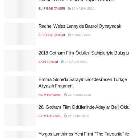
ELIF EGE TANERI
15 KASIM 2019
Rachel Weisz Lanny’de Başrol Oynayacak
ELIF EGE TANERI
8 MART 2019
2018 Gotham Film Ödülleri Sahipleriyle Buluştu
EKIN TANERI
27 KASIM 2018
Emma Stone’lu Sarayın Gözdesi’nden Türkçe
Altyazılı Fragman!
FIL'M HAFIZASI
22 KASIM 2018
26. Gotham Film Ödülleri’nde Adaylar Belli Oldu!
FIL'M HAFIZASI
22 EKIM 2018
Yorgos Lanthimos Yeni Filmi ‘’The Favourite’’ ile