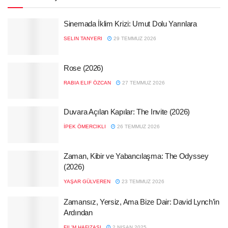
Sinemada İklim Krizi: Umut Dolu Yarınlara
SELIN TANYERI
29 TEMMUZ 2026
Rose (2026)
RABIA ELIF ÖZCAN
27 TEMMUZ 2026
Duvara Açılan Kapılar: The Invite (2026)
İPEK ÖMERCIKLI
26 TEMMUZ 2026
Zaman, Kibir ve Yabancılaşma: The Odyssey
(2026)
YAŞAR GÜLVEREN
23 TEMMUZ 2026
Zamansız, Yersiz, Ama Bize Dair: David Lynch’in
Ardından
FIL'M HAFIZASI
2 NISAN 2025