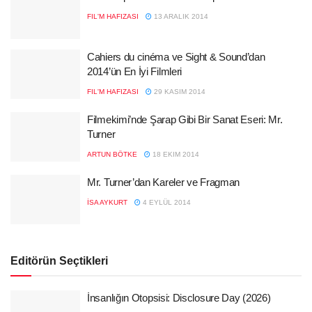
FIL'M HAFIZASI
13 ARALIK 2014
Cahiers du cinéma ve Sight & Sound’dan
2014’ün En İyi Filmleri
FIL'M HAFIZASI
29 KASIM 2014
Filmekimi’nde Şarap Gibi Bir Sanat Eseri: Mr.
Turner
ARTUN BÖTKE
18 EKIM 2014
Mr. Turner’dan Kareler ve Fragman
İSA AYKURT
4 EYLÜL 2014
Editörün Seçtikleri
İnsanlığın Otopsisi: Disclosure Day (2026)