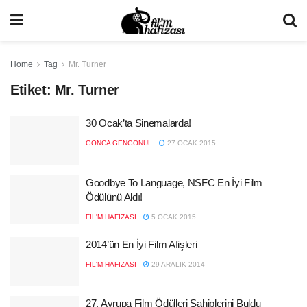
Home
Tag
Mr. Turner
Etiket:
Mr. Turner
30 Ocak’ta Sinemalarda!
GONCA GENGONUL
27 OCAK 2015
Goodbye To Language, NSFC En İyi Film
Ödülünü Aldı!
FIL'M HAFIZASI
5 OCAK 2015
2014’ün En İyi Film Afişleri
FIL'M HAFIZASI
29 ARALIK 2014
27. Avrupa Film Ödülleri Sahiplerini Buldu